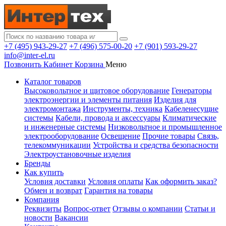
+7 (495) 943-29-27
+7 (496) 575-00-20
+7 (901) 593-29-27
info@inter-el.ru
Позвонить
Кабинет
Корзина
Меню
Каталог товаров
Высоковольтное и щитовое оборудование
Генераторы
электроэнергии и элементы питания
Изделия для
электромонтажа
Инструменты, техника
Кабеленесущие
системы
Кабели, провода и аксессуары
Климатические
и инженерные системы
Низковольтное и промышленное
электрооборудование
Освещение
Прочие товары
Связь,
телекоммуникации
Устройства и средства безопасности
Электроустановочные изделия
Бренды
Как купить
Условия доставки
Условия оплаты
Как оформить заказ?
Обмен и возврат
Гарантия на товары
Компания
Реквизиты
Вопрос-ответ
Отзывы о компании
Статьи и
новости
Вакансии