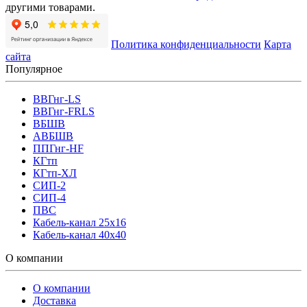
другими товарами.
Политика конфиденциальности
Карта
сайта
Популярное
ВВГнг-LS
ВВГнг-FRLS
ВБШВ
АВБШВ
ППГнг-HF
КГтп
КГтп-ХЛ
СИП-2
СИП-4
ПВС
Кабель-канал 25х16
Кабель-канал 40х40
О компании
О компании
Доставка