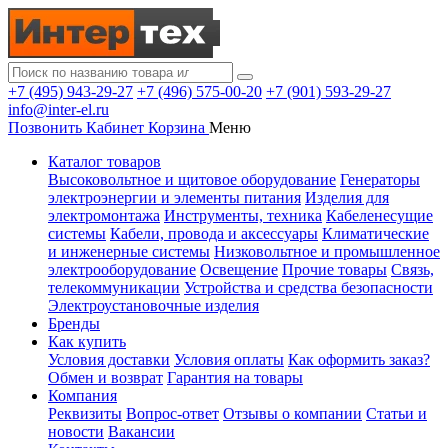
+7 (495) 943-29-27
+7 (496) 575-00-20
+7 (901) 593-29-27
info@inter-el.ru
Позвонить
Кабинет
Корзина
Меню
Каталог товаров
Высоковольтное и щитовое оборудование
Генераторы
электроэнергии и элементы питания
Изделия для
электромонтажа
Инструменты, техника
Кабеленесущие
системы
Кабели, провода и аксессуары
Климатические
и инженерные системы
Низковольтное и промышленное
электрооборудование
Освещение
Прочие товары
Связь,
телекоммуникации
Устройства и средства безопасности
Электроустановочные изделия
Бренды
Как купить
Условия доставки
Условия оплаты
Как оформить заказ?
Обмен и возврат
Гарантия на товары
Компания
Реквизиты
Вопрос-ответ
Отзывы о компании
Статьи и
новости
Вакансии