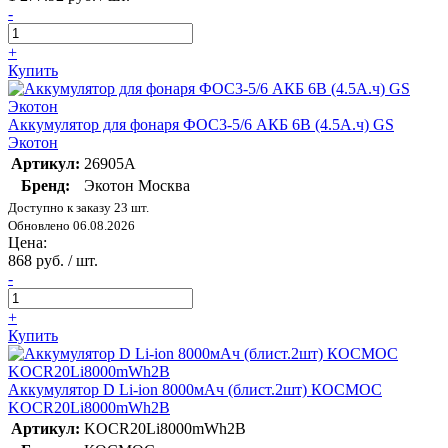
-
+
Купить
Аккумулятор для фонаря ФОС3-5/6 АКБ 6В (4.5А.ч) GS
Экотон
Артикул:
26905А
Бренд:
Экотон Москва
Доступно к заказу 23 шт.
Обновлено 06.08.2026
Цена:
868 руб. / шт.
-
+
Купить
Аккумулятор D Li-ion 8000мАч (блист.2шт) КОСМОС
KOCR20Li8000mWh2B
Артикул:
KOCR20Li8000mWh2B