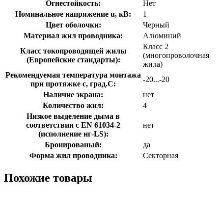
Огнестойкость:
Нет
Номинальное напряжение u, кВ:
1
Цвет оболочки:
Черный
Материал жил проводника:
Алюминий
Класс 2
Класс токопроводящей жилы
(многопроволочная
(Европейские стандарты):
жила)
Рекомендуемая температура монтажа
-20...-20
при протяжке с, град.C:
Наличие экрана:
нет
Количество жил:
4
Низкое выделение дыма в
соответствии с EN 61034-2
нет
(исполнение нг-LS):
Бронированый:
да
Форма жил проводника:
Секторная
Похожие товары