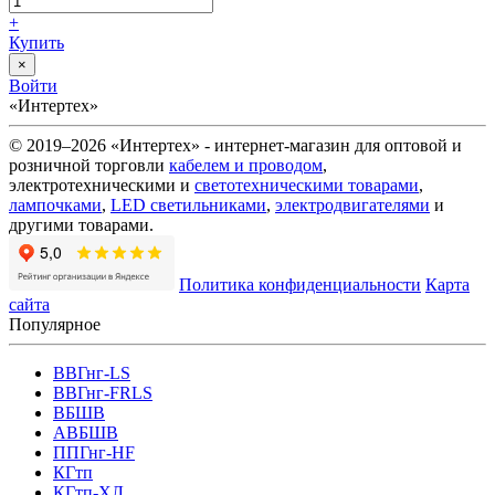
+
Купить
×
Войти
«Интертех»
© 2019–2026 «Интертех» - интернет-магазин для оптовой и
розничной торговли
кабелем и проводом
,
электротехническими и
светотехническими товарами
,
лампочками
,
LED светильниками
,
электродвигателями
и
другими товарами.
Политика конфиденциальности
Карта
сайта
Популярное
ВВГнг-LS
ВВГнг-FRLS
ВБШВ
АВБШВ
ППГнг-HF
КГтп
КГтп-ХЛ