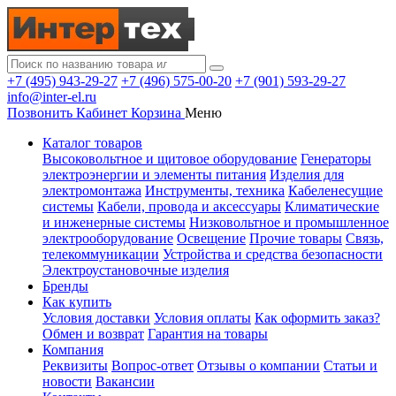
+7 (495) 943-29-27
+7 (496) 575-00-20
+7 (901) 593-29-27
info@inter-el.ru
Позвонить
Кабинет
Корзина
Меню
Каталог товаров
Высоковольтное и щитовое оборудование
Генераторы
электроэнергии и элементы питания
Изделия для
электромонтажа
Инструменты, техника
Кабеленесущие
системы
Кабели, провода и аксессуары
Климатические
и инженерные системы
Низковольтное и промышленное
электрооборудование
Освещение
Прочие товары
Связь,
телекоммуникации
Устройства и средства безопасности
Электроустановочные изделия
Бренды
Как купить
Условия доставки
Условия оплаты
Как оформить заказ?
Обмен и возврат
Гарантия на товары
Компания
Реквизиты
Вопрос-ответ
Отзывы о компании
Статьи и
новости
Вакансии