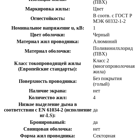
(ПВХ)
Маркировка жилы:
Цвет
В соотв. с ГОСТ Р
Огнестойкость:
МЭК 60332-1-2
Номинальное напряжение u, кВ:
1
Цвет оболочки:
Черный
Материал жил проводника:
Алюминий
Поливинилхлорид
Материал оболочки:
(ПВХ)
Класс 2
Класс токопроводящей жилы
(многопроволочная
(Европейские стандарты):
жила)
Без покрытия
Поверхность проводника:
(голый)
Наличие экрана:
нет
Количество жил:
4
Низкое выделение дыма в
соответствии с EN 61034-2 (исполнение
да
нг-LS):
Бронированый:
да
Свинцовая оболочка:
нет
Форма жил проводника:
Секторная