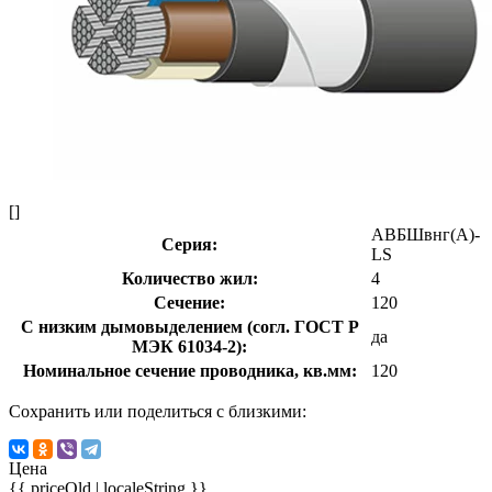
[]
АВБШвнг(А)-
Серия:
LS
Количество жил:
4
Сечение:
120
С низким дымовыделением (согл. ГОСТ Р
да
МЭК 61034-2):
Номинальное сечение проводника, кв.мм:
120
Сохранить или поделиться с близкими:
Цена
{{ priceOld | localeString }}