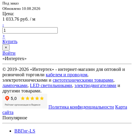
Под заказ
Обновлено 10.08.2026
Цена:
1 033.76 руб. / м
-
+
Купить
×
Войти
«Интертех»
© 2019–2026 «Интертех» - интернет-магазин для оптовой и
розничной торговли
кабелем и проводом
,
электротехническими и
светотехническими товарами
,
лампочками
,
LED светильниками
,
электродвигателями
и
другими товарами.
Политика конфиденциальности
Карта
сайта
Популярное
ВВГнг-LS