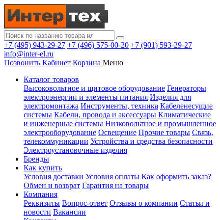
+7 (495) 943-29-27
+7 (496) 575-00-20
+7 (901) 593-29-27
info@inter-el.ru
Позвонить
Кабинет
Корзина
Меню
Каталог товаров
Высоковольтное и щитовое оборудование
Генераторы
электроэнергии и элементы питания
Изделия для
электромонтажа
Инструменты, техника
Кабеленесущие
системы
Кабели, провода и аксессуары
Климатические
и инженерные системы
Низковольтное и промышленное
электрооборудование
Освещение
Прочие товары
Связь,
телекоммуникации
Устройства и средства безопасности
Электроустановочные изделия
Бренды
Как купить
Условия доставки
Условия оплаты
Как оформить заказ?
Обмен и возврат
Гарантия на товары
Компания
Реквизиты
Вопрос-ответ
Отзывы о компании
Статьи и
новости
Вакансии