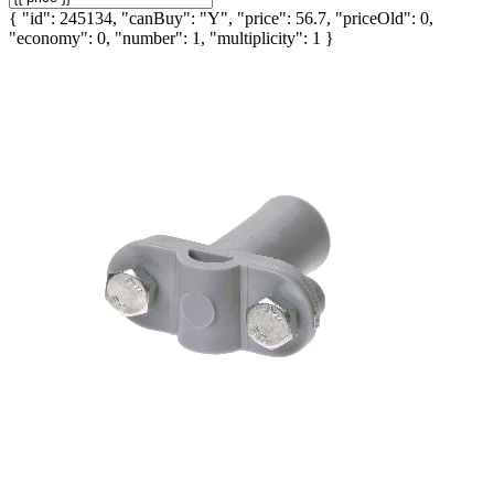
{ "id": 245134, "canBuy": "Y", "price": 56.7, "priceOld": 0,
"economy": 0, "number": 1, "multiplicity": 1 }