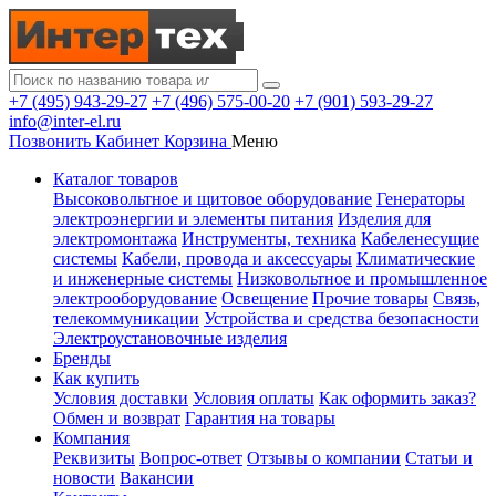
+7 (495) 943-29-27
+7 (496) 575-00-20
+7 (901) 593-29-27
info@inter-el.ru
Позвонить
Кабинет
Корзина
Меню
Каталог товаров
Высоковольтное и щитовое оборудование
Генераторы
электроэнергии и элементы питания
Изделия для
электромонтажа
Инструменты, техника
Кабеленесущие
системы
Кабели, провода и аксессуары
Климатические
и инженерные системы
Низковольтное и промышленное
электрооборудование
Освещение
Прочие товары
Связь,
телекоммуникации
Устройства и средства безопасности
Электроустановочные изделия
Бренды
Как купить
Условия доставки
Условия оплаты
Как оформить заказ?
Обмен и возврат
Гарантия на товары
Компания
Реквизиты
Вопрос-ответ
Отзывы о компании
Статьи и
новости
Вакансии