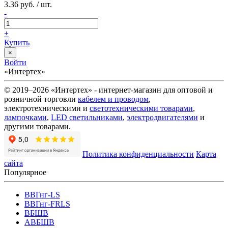
3.36 руб. / шт.
-
+
Купить
×
Войти
«Интертех»
© 2019–2026 «Интертех» - интернет-магазин для оптовой и
розничной торговли
кабелем и проводом
,
электротехническими и
светотехническими товарами
,
лампочками
,
LED светильниками
,
электродвигателями
и
другими товарами.
Политика конфиденциальности
Карта
сайта
Популярное
ВВГнг-LS
ВВГнг-FRLS
ВБШВ
АВБШВ