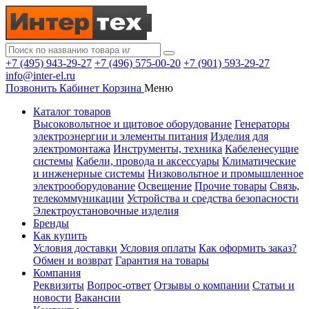
+7 (495) 943-29-27
+7 (496) 575-00-20
+7 (901) 593-29-27
info@inter-el.ru
Позвонить
Кабинет
Корзина
Меню
Каталог товаров
Высоковольтное и щитовое оборудование
Генераторы
электроэнергии и элементы питания
Изделия для
электромонтажа
Инструменты, техника
Кабеленесущие
системы
Кабели, провода и аксессуары
Климатические
и инженерные системы
Низковольтное и промышленное
электрооборудование
Освещение
Прочие товары
Связь,
телекоммуникации
Устройства и средства безопасности
Электроустановочные изделия
Бренды
Как купить
Условия доставки
Условия оплаты
Как оформить заказ?
Обмен и возврат
Гарантия на товары
Компания
Реквизиты
Вопрос-ответ
Отзывы о компании
Статьи и
новости
Вакансии