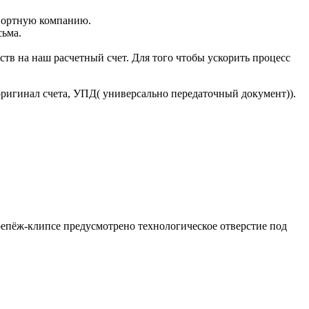
портную компанию.
сьма.
тв на наш расчетный счет. Для того чтобы ускорить процесс
оригинал счета, УПД( универсально передаточный документ)).
репёж-клипсе предусмотрено технологическое отверстие под