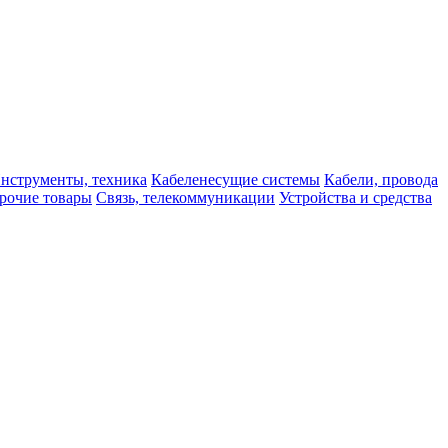
нструменты, техника
Кабеленесущие системы
Кабели, провода
рочие товары
Связь, телекоммуникации
Устройства и средства