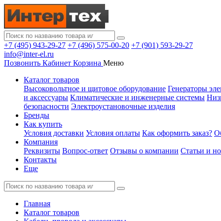
+7 (495) 943-29-27
+7 (496) 575-00-20
+7 (901) 593-29-27
info@inter-el.ru
Позвонить
Кабинет
Корзина
Меню
Каталог товаров
Высоковольтное и щитовое оборудование
Генераторы эле
и аксессуары
Климатические и инженерные системы
Низ
безопасности
Электроустановочные изделия
Бренды
Как купить
Условия доставки
Условия оплаты
Как оформить заказ?
О
Компания
Реквизиты
Вопрос-ответ
Отзывы о компании
Статьи и н
Контакты
Еще
Главная
Каталог товаров