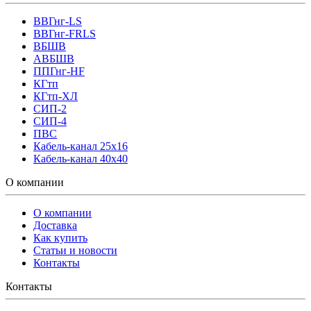
ВВГнг-LS
ВВГнг-FRLS
ВБШВ
АВБШВ
ППГнг-HF
КГтп
КГтп-ХЛ
СИП-2
СИП-4
ПВС
Кабель-канал 25х16
Кабель-канал 40х40
О компании
О компании
Доставка
Как купить
Статьи и новости
Контакты
Контакты