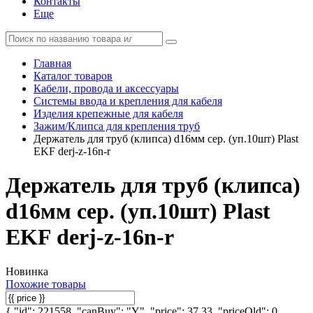
Контакты
Еще
Главная
Каталог товаров
Кабели, провода и аксессуары
Системы ввода и крепления для кабеля
Изделия крепежные для кабеля
Зажим/Клипса для крепления труб
Держатель для труб (клипса) d16мм сер. (уп.10шт) Plast
EKF derj-z-16n-r
Держатель для труб (клипса)
d16мм сер. (уп.10шт) Plast
EKF derj-z-16n-r
Новинка
Похожие товары
{ "id": 221558, "canBuy": "Y", "price": 37.33, "priceOld": 0,