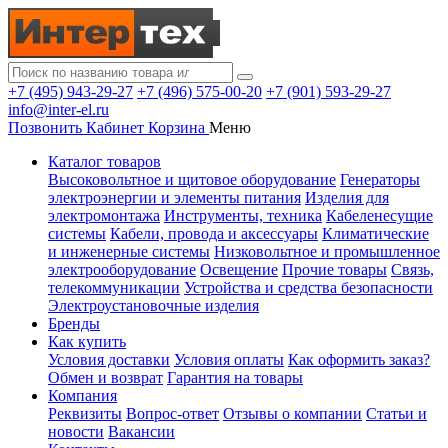
+7 (495) 943-29-27
+7 (496) 575-00-20
+7 (901) 593-29-27
info@inter-el.ru
Позвонить
Кабинет
Корзина
Меню
Каталог товаров
Высоковольтное и щитовое оборудование
Генераторы
электроэнергии и элементы питания
Изделия для
электромонтажа
Инструменты, техника
Кабеленесущие
системы
Кабели, провода и аксессуары
Климатические
и инженерные системы
Низковольтное и промышленное
электрооборудование
Освещение
Прочие товары
Связь,
телекоммуникации
Устройства и средства безопасности
Электроустановочные изделия
Бренды
Как купить
Условия доставки
Условия оплаты
Как оформить заказ?
Обмен и возврат
Гарантия на товары
Компания
Реквизиты
Вопрос-ответ
Отзывы о компании
Статьи и
новости
Вакансии