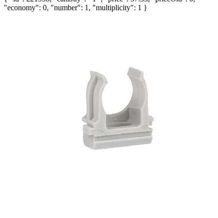
"economy": 0, "number": 1, "multiplicity": 1 }