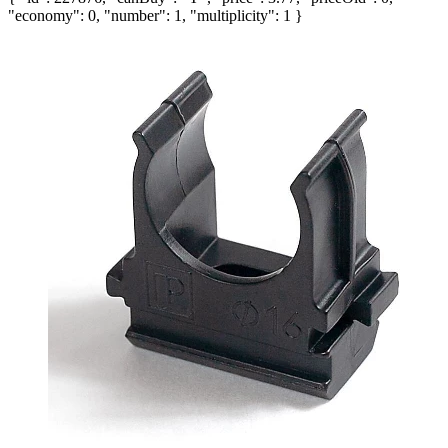
"economy": 0, "number": 1, "multiplicity": 1 }