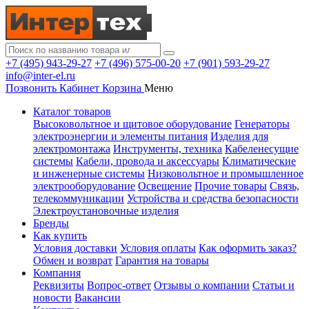
+7 (495) 943-29-27
+7 (496) 575-00-20
+7 (901) 593-29-27
info@inter-el.ru
Позвонить
Кабинет
Корзина
Меню
Каталог товаров
Высоковольтное и щитовое оборудование
Генераторы
электроэнергии и элементы питания
Изделия для
электромонтажа
Инструменты, техника
Кабеленесущие
системы
Кабели, провода и аксессуары
Климатические
и инженерные системы
Низковольтное и промышленное
электрооборудование
Освещение
Прочие товары
Связь,
телекоммуникации
Устройства и средства безопасности
Электроустановочные изделия
Бренды
Как купить
Условия доставки
Условия оплаты
Как оформить заказ?
Обмен и возврат
Гарантия на товары
Компания
Реквизиты
Вопрос-ответ
Отзывы о компании
Статьи и
новости
Вакансии