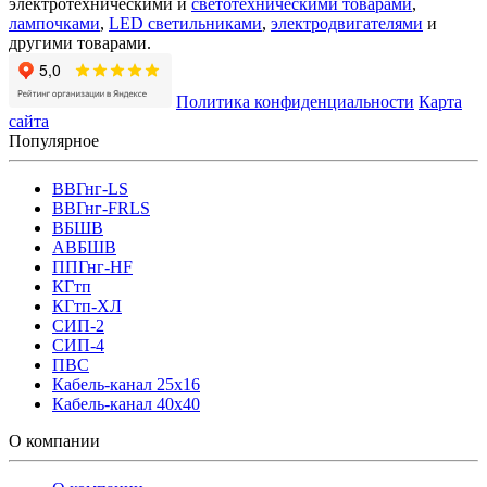
электротехническими и
светотехническими товарами
,
лампочками
,
LED светильниками
,
электродвигателями
и
другими товарами.
Политика конфиденциальности
Карта
сайта
Популярное
ВВГнг-LS
ВВГнг-FRLS
ВБШВ
АВБШВ
ППГнг-HF
КГтп
КГтп-ХЛ
СИП-2
СИП-4
ПВС
Кабель-канал 25х16
Кабель-канал 40х40
О компании