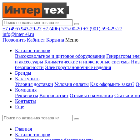
+7 (495) 943-29-27
+7 (496) 575-00-20
+7 (901) 593-29-27
info@inter-el.ru
Позвонить
Кабинет
Корзина
Меню
Каталог товаров
Высоковольтное и щитовое оборудование
Генераторы эле
и аксессуары
Климатические и инженерные системы
Низ
безопасности
Электроустановочные изделия
Бренды
Как купить
Условия доставки
Условия оплаты
Как оформить заказ?
О
Компания
Реквизиты
Вопрос-ответ
Отзывы о компании
Статьи и н
Контакты
Еще
Главная
Каталог товаров