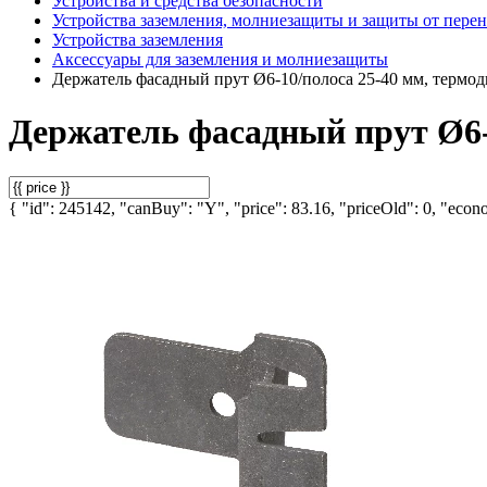
Устройства и средства безопасности
Устройства заземления, молниезащиты и защиты от пере
Устройства заземления
Аксессуары для заземления и молниезащиты
Держатель фасадный прут Ø6-10/полоса 25-40 мм, терм
Держатель фасадный прут Ø6
{ "id": 245142, "canBuy": "Y", "price": 83.16, "priceOld": 0, "econo