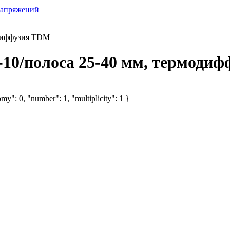
напряжений
одиффузия TDM
-10/полоса 25-40 мм, термоди
my": 0, "number": 1, "multiplicity": 1 }