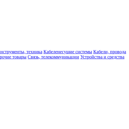
нструменты, техника
Кабеленесущие системы
Кабели, провода
рочие товары
Связь, телекоммуникации
Устройства и средства