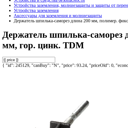
Устройства и средства безопасности
Устройства заземления, молниезащиты и защиты от пере
Устройства заземления
Аксессуары для заземления и молниезащиты
Держатель шпилька-саморез длина 200 мм, полимер. фикс
Держатель шпилька-саморез дл
мм, гор. цинк. TDM
{ "id": 245129, "canBuy": "N", "price": 93.24, "priceOld": 0, "econo