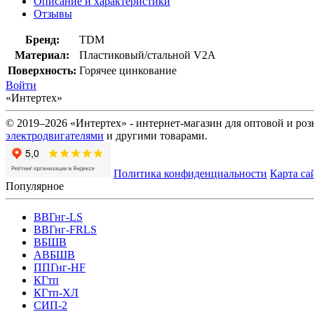
Описание и характеристики
Отзывы
Бренд:
TDM
Материал:
Пластиковый/стальной V2A
Поверхность:
Горячее цинкование
Войти
«Интертех»
© 2019–2026 «Интертех» - интернет-магазин для оптовой и ро
электродвигателями
и другими товарами.
Политика конфиденциальности
Карта са
Популярное
ВВГнг-LS
ВВГнг-FRLS
ВБШВ
АВБШВ
ППГнг-HF
КГтп
КГтп-ХЛ
СИП-2