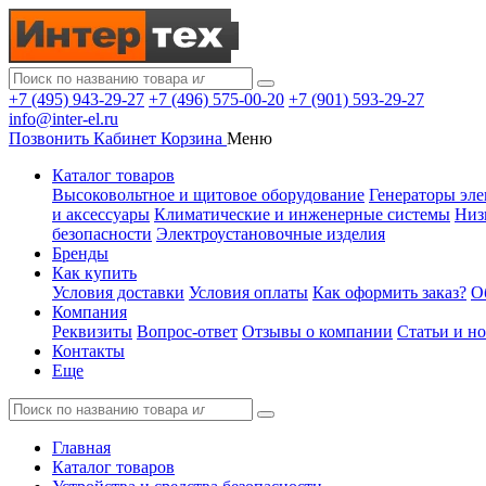
+7 (495) 943-29-27
+7 (496) 575-00-20
+7 (901) 593-29-27
info@inter-el.ru
Позвонить
Кабинет
Корзина
Меню
Каталог товаров
Высоковольтное и щитовое оборудование
Генераторы эле
и аксессуары
Климатические и инженерные системы
Низ
безопасности
Электроустановочные изделия
Бренды
Как купить
Условия доставки
Условия оплаты
Как оформить заказ?
О
Компания
Реквизиты
Вопрос-ответ
Отзывы о компании
Статьи и н
Контакты
Еще
Главная
Каталог товаров