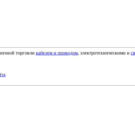
зничной торговли
кабелем и проводом
, электротехническими и
с
йта