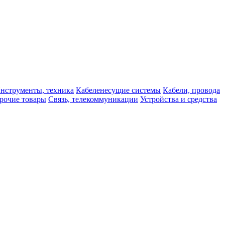
нструменты, техника
Кабеленесущие системы
Кабели, провода
рочие товары
Связь, телекоммуникации
Устройства и средства