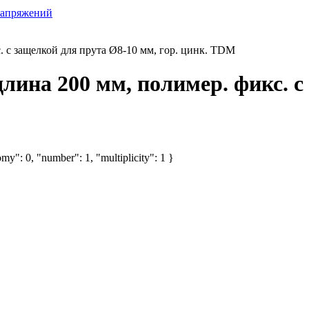
напряжений
. с защелкой для прута Ø8-10 мм, гор. цинк. TDM
ина 200 мм, полимер. фикс. с
my": 0, "number": 1, "multiplicity": 1 }