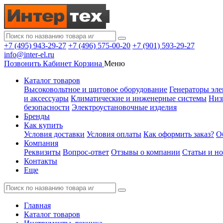
+7 (495) 943-29-27
+7 (496) 575-00-20
+7 (901) 593-29-27
info@inter-el.ru
Позвонить
Кабинет
Корзина
Меню
Каталог товаров
Высоковольтное и щитовое оборудование
Генераторы эле
и аксессуары
Климатические и инженерные системы
Низ
безопасности
Электроустановочные изделия
Бренды
Как купить
Условия доставки
Условия оплаты
Как оформить заказ?
О
Компания
Реквизиты
Вопрос-ответ
Отзывы о компании
Статьи и н
Контакты
Еще
Главная
Каталог товаров