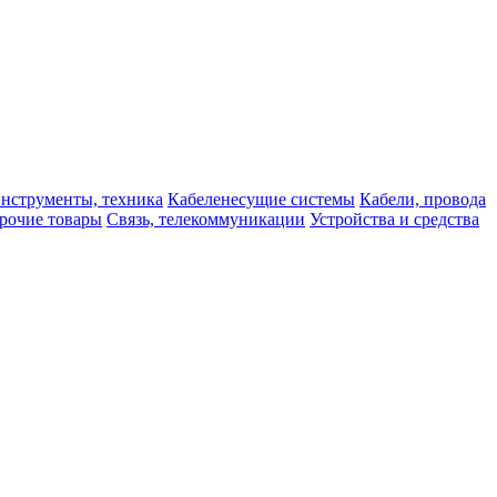
нструменты, техника
Кабеленесущие системы
Кабели, провода
рочие товары
Связь, телекоммуникации
Устройства и средства