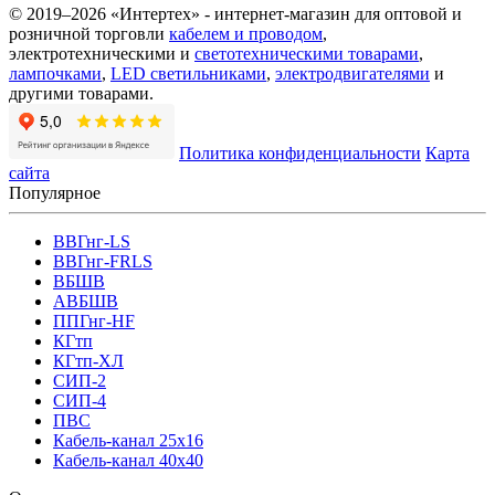
© 2019–2026 «Интертех» - интернет-магазин для оптовой и
розничной торговли
кабелем и проводом
,
электротехническими и
светотехническими товарами
,
лампочками
,
LED светильниками
,
электродвигателями
и
другими товарами.
Политика конфиденциальности
Карта
сайта
Популярное
ВВГнг-LS
ВВГнг-FRLS
ВБШВ
АВБШВ
ППГнг-HF
КГтп
КГтп-ХЛ
СИП-2
СИП-4
ПВС
Кабель-канал 25х16
Кабель-канал 40х40