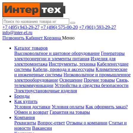
+7 (495) 943-29-27
+7 (496) 575-00-20
+7 (901) 593-29-27
info@inter-el.ru
Позвонить
Кабинет
Корзина
Меню
Каталог товаров
Высоковольтное и щитовое оборудование
Генераторы
электроэнергии и элементы питания
Изделия для
электромонтажа
Инструменты, техника
Кабеленесущие
системы
Кабели, провода и аксессуары
Климатические
и инженерные системы
Низковольтное и промышленное
электрооборудование
Освещение
Прочие товары
Связь,
телекоммуникации
Устройства и средства безопасности
Электроустановочные изделия
Бренды
Как купить
Условия доставки
Условия оплаты
Как оформить заказ?
Обмен и возврат
Гарантия на товары
Компания
Реквизиты
Вопрос-ответ
Отзывы о компании
Статьи и
новости
Вакансии