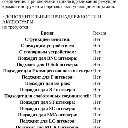
соединение. При окончании цикла вдавливания режущие
кромки инструмента обрезают выступающие концы жил.
• ДОПОЛНИТЕЛЬНЫЕ ПРИНАДЛЕЖНОСТИ И
АКСЕССУАРЫ
не требуются
Бренд:
Rexant
С функцией зачистки:
Нет
С режущим устройством:
Нет
С стопорным устройством:
Нет
Подходит для BNC штекера:
Нет
Подходит для D-Sub штекера:
Нет
Подходит для F компрессионного штекера:
Нет
Подходит для F штекера:
Нет
Подходит для lsa-plus:
Нет
Подходит для RJ штекера:
Нет
Подходит для слаботочных соединителей:
Нет
Подходит для ST штекера:
Нет
Подходит для SC штекера:
Нет
Подходит для SMA штекера:
Нет
Подходит для LC штекера:
Нет
Подходит для MT-RJ штекера:
Нет