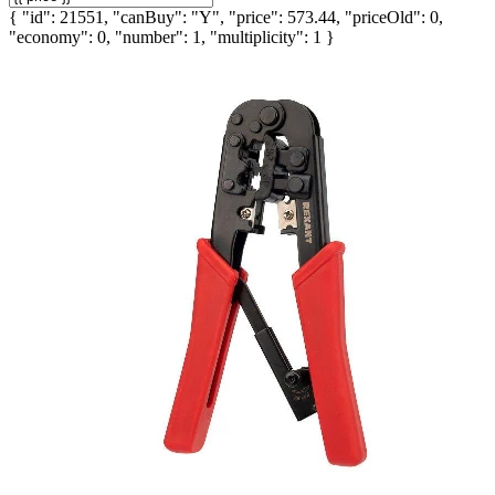
{ "id": 21551, "canBuy": "Y", "price": 573.44, "priceOld": 0,
"economy": 0, "number": 1, "multiplicity": 1 }