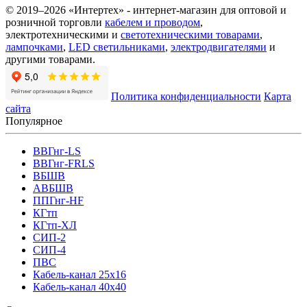
© 2019–2026 «Интертех» - интернет-магазин для оптовой и
розничной торговли
кабелем и проводом
,
электротехническими и
светотехническими товарами
,
лампочками
,
LED светильниками
,
электродвигателями
и
другими товарами.
Политика конфиденциальности
Карта
сайта
Популярное
ВВГнг-LS
ВВГнг-FRLS
ВБШВ
АВБШВ
ППГнг-HF
КГтп
КГтп-ХЛ
СИП-2
СИП-4
ПВС
Кабель-канал 25х16
Кабель-канал 40х40