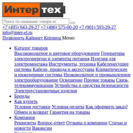
+7 (495) 943-29-27
+7 (496) 575-00-20
+7 (901) 593-29-27
info@inter-el.ru
Позвонить
Кабинет
Корзина
Меню
Каталог товаров
Высоковольтное и щитовое оборудование
Генераторы
электроэнергии и элементы питания
Изделия для
электромонтажа
Инструменты, техника
Кабеленесущие
системы
Кабели, провода и аксессуары
Климатические
и инженерные системы
Низковольтное и промышленное
электрооборудование
Освещение
Прочие товары
Связь,
телекоммуникации
Устройства и средства безопасности
Электроустановочные изделия
Бренды
Как купить
Условия доставки
Условия оплаты
Как оформить заказ?
Обмен и возврат
Гарантия на товары
Компания
Реквизиты
Вопрос-ответ
Отзывы о компании
Статьи и
новости
Вакансии