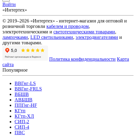
Войти
«Интертех»
© 2019–2026 «Интертех» - интернет-магазин для оптовой и
розничной торговли
кабелем и проводом
,
электротехническими и
светотехническими товарами
,
лампочками
,
LED светильниками
,
электродвигателями
и
другими товарами.
Политика конфиденциальности
Карта
сайта
Популярное
ВВГнг-LS
ВВГнг-FRLS
ВБШВ
АВБШВ
ППГнг-HF
КГтп
КГтп-ХЛ
СИП-2
СИП-4
ПВС