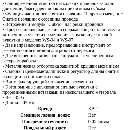
• Одновременная зачистка нескольких проводов за одно
движение, благодаря широким прижимным губкам
• Функция частичного снятия изоляции. Надрез и смещение.
Снятие изоляции с середины провода
• Встроенный модуль "CutPro" для резки проводов
• Профессиональные лезвия из нержавеющей стали вместо
заточенного участка на металлическом корпусе правой
рукоятки в моделях WS-04 и WS-07
• Две направляющие, предохраняющие инструмент от
разбалтывания и лезвия для резки от перекоса
• Две встроенные возвратные пружины с увеличенным
ресурсом работы
• Металлическая отбортовка защитной крышки механизма
• Съемный цельнометаллический регулятор длины снятия
изоляции из цинкового сплава
• Винт, фиксирующий положение регулятора
• Эргономичные двухкомпонентные рукоятки с
прорезиненными вставками из нескользящего материала
• Вес: 350 г
• Длина: 205 мм
Бренд:
КВТ
Сменные лезвия, ножи:
Нет
Поперечное сечение с:
0.05 кв.мм
Продольный разрез:
Нет