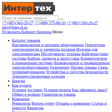
+7 (495) 943-29-27
+7 (496) 575-00-20
+7 (901) 593-29-27
info@inter-el.ru
Позвонить
Кабинет
Корзина
Меню
Каталог товаров
Высоковольтное и щитовое оборудование
Генераторы
электроэнергии и элементы питания
Изделия для
электромонтажа
Инструменты, техника
Кабеленесущие
системы
Кабели, провода и аксессуары
Климатические
и инженерные системы
Низковольтное и промышленное
электрооборудование
Освещение
Прочие товары
Связь,
телекоммуникации
Устройства и средства безопасности
Электроустановочные изделия
Бренды
Как купить
Условия доставки
Условия оплаты
Как оформить заказ?
Обмен и возврат
Гарантия на товары
Компания
Реквизиты
Вопрос-ответ
Отзывы о компании
Статьи и
новости
Вакансии