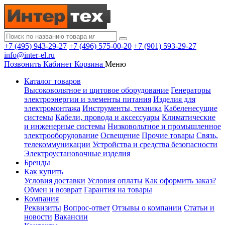
+7 (495) 943-29-27
+7 (496) 575-00-20
+7 (901) 593-29-27
info@inter-el.ru
Позвонить
Кабинет
Корзина
Меню
Каталог товаров
Высоковольтное и щитовое оборудование
Генераторы
электроэнергии и элементы питания
Изделия для
электромонтажа
Инструменты, техника
Кабеленесущие
системы
Кабели, провода и аксессуары
Климатические
и инженерные системы
Низковольтное и промышленное
электрооборудование
Освещение
Прочие товары
Связь,
телекоммуникации
Устройства и средства безопасности
Электроустановочные изделия
Бренды
Как купить
Условия доставки
Условия оплаты
Как оформить заказ?
Обмен и возврат
Гарантия на товары
Компания
Реквизиты
Вопрос-ответ
Отзывы о компании
Статьи и
новости
Вакансии