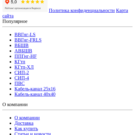
Политика конфиденциальности
Карта
сайта
Популярное
ВВГнг-LS
ВВГнг-FRLS
ВБШВ
АВБШВ
ППГнг-HF
КГтп
КГтп-ХЛ
СИП-2
СИП-4
ПВС
Кабель-канал 25х16
Кабель-канал 40х40
О компании
О компании
Доставка
Как купить
Статьи и новости