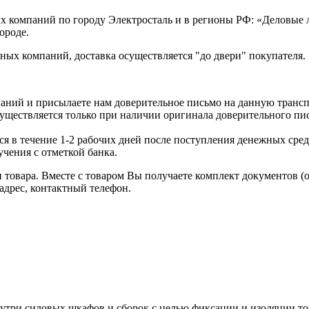
х компаний по городу Электросталь и в регионы РФ: «Деловые
ороде.
ых компаний, доставка осуществляется "до двери" покупателя.
аний и присылаете нам доверительное письмо на данную транс
уществляется только при наличии оригинала доверительного пи
я в течение 1-2 рабочих дней после поступления денежных средс
чения с отметкой банка.
товара. Вместе с товаром Вы получаете комплект документов (
адрес, контактный телефон.
ри силовых шкафов и сборок с целью фиксации и изоляции токо