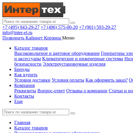
+7 (495) 943-29-27
+7 (496) 575-00-20
+7 (901) 593-29-27
info@inter-el.ru
Позвонить
Кабинет
Корзина
Меню
Каталог товаров
Высоковольтное и щитовое оборудование
Генераторы эле
и аксессуары
Климатические и инженерные системы
Низ
безопасности
Электроустановочные изделия
Бренды
Как купить
Условия доставки
Условия оплаты
Как оформить заказ?
О
Компания
Реквизиты
Вопрос-ответ
Отзывы о компании
Статьи и н
Контакты
Еще
Главная
Каталог товаров