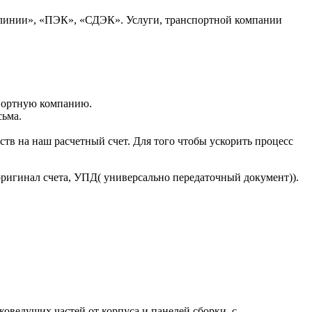
 линии», «ПЭК», «СДЭК». Услуги, транспортной компании
портную компанию.
сьма.
тв на наш расчетный счет. Для того чтобы ускорить процесс
оригинал счета, УПД( универсально передаточный документ)).
ведущих частей от корпуса и панелей сборки, с