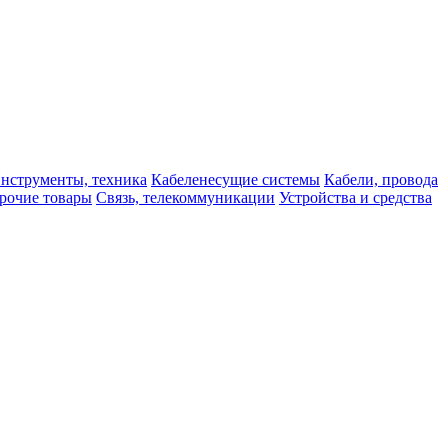
нструменты, техника
Кабеленесущие системы
Кабели, провода
рочие товары
Связь, телекоммуникации
Устройства и средства