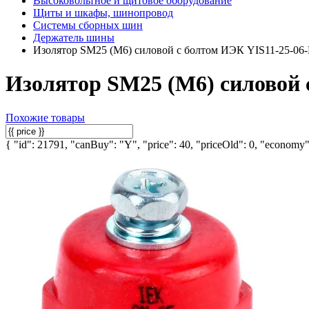
Высоковольтное и щитовое оборудование
Щиты и шкафы, шинопровод
Системы сборных шин
Держатель шины
Изолятор SM25 (М6) силовой с болтом ИЭК YIS11-25-06
Изолятор SM25 (М6) силовой 
Похожие товары
{ "id": 21791, "canBuy": "Y", "price": 40, "priceOld": 0, "economy":