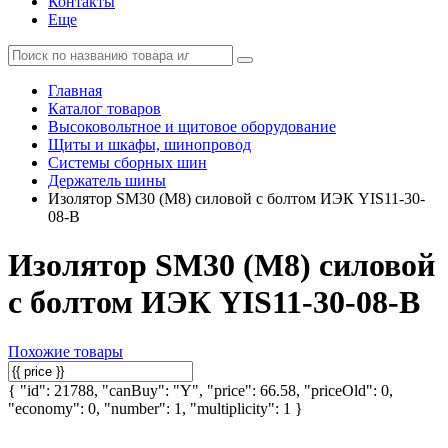
Контакты
Еще
Главная
Каталог товаров
Высоковольтное и щитовое оборудование
Щиты и шкафы, шинопровод
Системы сборных шин
Держатель шины
Изолятор SM30 (М8) силовой с болтом ИЭК YIS11-30-
08-B
Изолятор SM30 (М8) силовой
с болтом ИЭК YIS11-30-08-B
Похожие товары
{ "id": 21788, "canBuy": "Y", "price": 66.58, "priceOld": 0,
"economy": 0, "number": 1, "multiplicity": 1 }