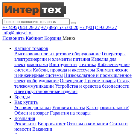
+7 (495) 943-29-27
+7 (496) 575-00-20
+7 (901) 593-29-27
info@inter-el.ru
Позвонить
Кабинет
Корзина
Меню
Каталог товаров
Высоковольтное и щитовое оборудование
Генераторы
электроэнергии и элементы питания
Изделия для
электромонтажа
Инструменты, техника
Кабеленесущие
системы
Кабели, провода и аксессуары
Климатические
и инженерные системы
Низковольтное и промышленное
электрооборудование
Освещение
Прочие товары
Связь,
телекоммуникации
Устройства и средства безопасности
Электроустановочные изделия
Бренды
Как купить
Условия доставки
Условия оплаты
Как оформить заказ?
Обмен и возврат
Гарантия на товары
Компания
Реквизиты
Вопрос-ответ
Отзывы о компании
Статьи и
новости
Вакансии