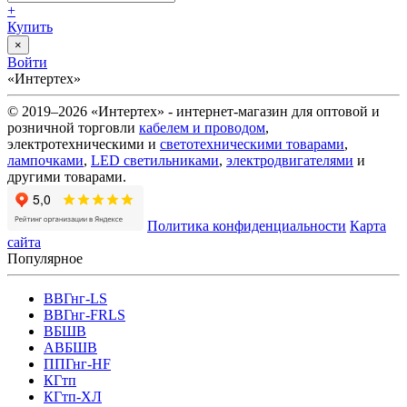
+
Купить
×
Войти
«Интертех»
© 2019–2026 «Интертех» - интернет-магазин для оптовой и
розничной торговли
кабелем и проводом
,
электротехническими и
светотехническими товарами
,
лампочками
,
LED светильниками
,
электродвигателями
и
другими товарами.
Политика конфиденциальности
Карта
сайта
Популярное
ВВГнг-LS
ВВГнг-FRLS
ВБШВ
АВБШВ
ППГнг-HF
КГтп
КГтп-ХЛ