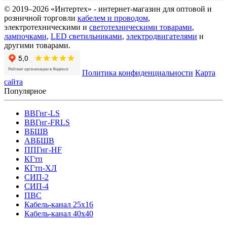
© 2019–2026 «Интертех» - интернет-магазин для оптовой и
розничной торговли
кабелем и проводом
,
электротехническими и
светотехническими товарами
,
лампочками
,
LED светильниками
,
электродвигателями
и
другими товарами.
Политика конфиденциальности
Карта
сайта
Популярное
ВВГнг-LS
ВВГнг-FRLS
ВБШВ
АВБШВ
ППГнг-HF
КГтп
КГтп-ХЛ
СИП-2
СИП-4
ПВС
Кабель-канал 25х16
Кабель-канал 40х40