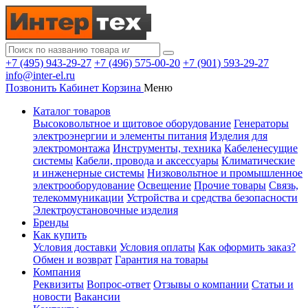
+7 (495) 943-29-27
+7 (496) 575-00-20
+7 (901) 593-29-27
info@inter-el.ru
Позвонить
Кабинет
Корзина
Меню
Каталог товаров
Высоковольтное и щитовое оборудование
Генераторы
электроэнергии и элементы питания
Изделия для
электромонтажа
Инструменты, техника
Кабеленесущие
системы
Кабели, провода и аксессуары
Климатические
и инженерные системы
Низковольтное и промышленное
электрооборудование
Освещение
Прочие товары
Связь,
телекоммуникации
Устройства и средства безопасности
Электроустановочные изделия
Бренды
Как купить
Условия доставки
Условия оплаты
Как оформить заказ?
Обмен и возврат
Гарантия на товары
Компания
Реквизиты
Вопрос-ответ
Отзывы о компании
Статьи и
новости
Вакансии