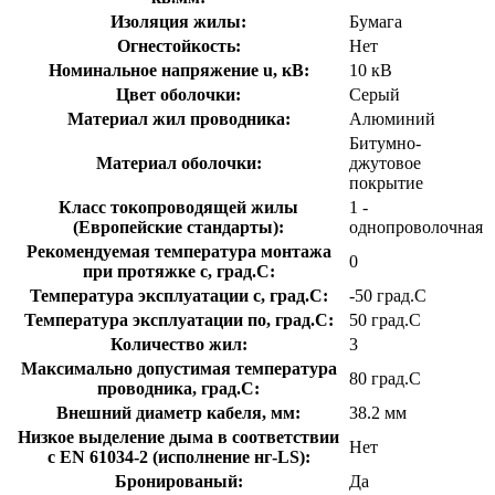
Изоляция жилы:
Бумага
Огнестойкость:
Нет
Номинальное напряжение u, кВ:
10 кВ
Цвет оболочки:
Серый
Материал жил проводника:
Алюминий
Битумно-
Материал оболочки:
джутовое
покрытие
Класс токопроводящей жилы
1 -
(Европейские стандарты):
однопроволочная
Рекомендуемая температура монтажа
0
при протяжке с, град.C:
Температура эксплуатации с, град.C:
-50 град.C
Температура эксплуатации по, град.C:
50 град.C
Количество жил:
3
Максимально допустимая температура
80 град.C
проводника, град.C:
Внешний диаметр кабеля, мм:
38.2 мм
Низкое выделение дыма в соответствии
Нет
с EN 61034-2 (исполнение нг-LS):
Бронированый:
Да