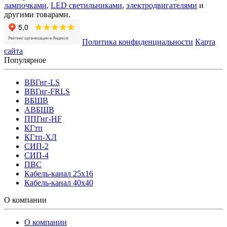
лампочками
,
LED светильниками
,
электродвигателями
и
другими товарами.
Политика конфиденциальности
Карта
сайта
Популярное
ВВГнг-LS
ВВГнг-FRLS
ВБШВ
АВБШВ
ППГнг-HF
КГтп
КГтп-ХЛ
СИП-2
СИП-4
ПВС
Кабель-канал 25х16
Кабель-канал 40х40
О компании
О компании