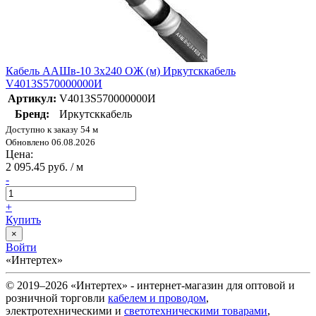
Кабель ААШв-10 3х240 ОЖ (м) Иркутсккабель
V4013S570000000И
Артикул:
V4013S570000000И
Бренд:
Иркутсккабель
Доступно к заказу 54 м
Обновлено 06.08.2026
Цена:
2 095.45 руб. / м
-
+
Купить
×
Войти
«Интертех»
© 2019–2026 «Интертех» - интернет-магазин для оптовой и
розничной торговли
кабелем и проводом
,
электротехническими и
светотехническими товарами
,