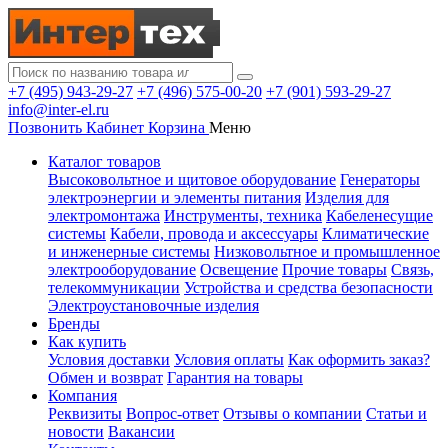
+7 (495) 943-29-27
+7 (496) 575-00-20
+7 (901) 593-29-27
info@inter-el.ru
Позвонить
Кабинет
Корзина
Меню
Каталог товаров
Высоковольтное и щитовое оборудование
Генераторы
электроэнергии и элементы питания
Изделия для
электромонтажа
Инструменты, техника
Кабеленесущие
системы
Кабели, провода и аксессуары
Климатические
и инженерные системы
Низковольтное и промышленное
электрооборудование
Освещение
Прочие товары
Связь,
телекоммуникации
Устройства и средства безопасности
Электроустановочные изделия
Бренды
Как купить
Условия доставки
Условия оплаты
Как оформить заказ?
Обмен и возврат
Гарантия на товары
Компания
Реквизиты
Вопрос-ответ
Отзывы о компании
Статьи и
новости
Вакансии