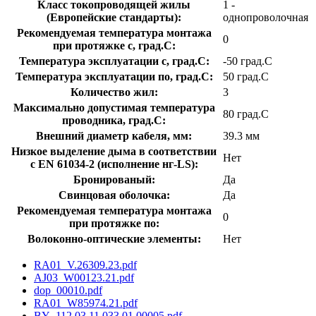
Класс токопроводящей жилы
1 -
(Европейские стандарты):
однопроволочная
Рекомендуемая температура монтажа
0
при протяжке с, град.C:
Температура эксплуатации с, град.C:
-50 град.C
Температура эксплуатации по, град.C:
50 град.C
Количество жил:
3
Максимально допустимая температура
80 град.C
проводника, град.C:
Внешний диаметр кабеля, мм:
39.3 мм
Низкое выделение дыма в соответствии
Нет
с EN 61034-2 (исполнение нг-LS):
Бронированый:
Да
Свинцовая оболочка:
Да
Рекомендуемая температура монтажа
0
при протяжке по:
Волоконно-оптические элементы:
Нет
RA01_V.26309.23.pdf
AJ03_W00123.21.pdf
dop_00010.pdf
RA01_W85974.21.pdf
BY_112.03.11.033.01.00005.pdf