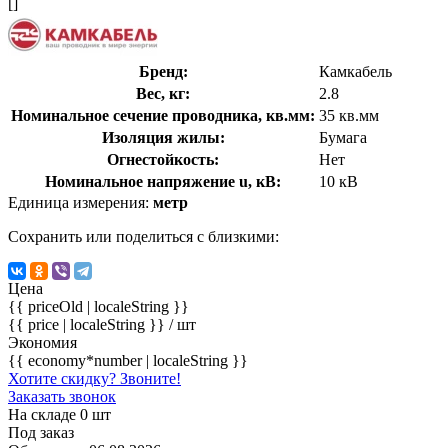
[]
Бренд:
Камкабель
Вес, кг:
2.8
Номинальное сечение проводника, кв.мм:
35 кв.мм
Изоляция жилы:
Бумага
Огнестойкость:
Нет
Номинальное напряжение u, кВ:
10 кВ
Единица измерения:
метр
Сохранить или поделиться с близкими:
Цена
{{ priceOld | localeString }}
{{ price | localeString }}
/ шт
Экономия
{{ economy*number | localeString }}
Хотите скидку? Звоните!
Заказать звонок
На складе 0 шт
Под заказ