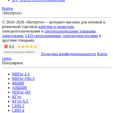
Войти
«Интертех»
© 2019–2026 «Интертех» - интернет-магазин для оптовой и
розничной торговли
кабелем и проводом
,
электротехническими и
светотехническими товарами
,
лампочками
,
LED светильниками
,
электродвигателями
и
другими товарами.
Политика конфиденциальности
Карта
сайта
Популярное
ВВГнг-LS
ВВГнг-FRLS
ВБШВ
АВБШВ
ППГнг-HF
КГтп
КГтп-ХЛ
СИП-2
СИП-4