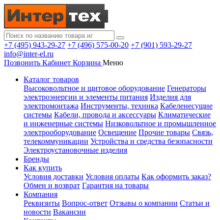
+7 (495) 943-29-27
+7 (496) 575-00-20
+7 (901) 593-29-27
info@inter-el.ru
Позвонить
Кабинет
Корзина
Меню
Каталог товаров
Высоковольтное и щитовое оборудование
Генераторы
электроэнергии и элементы питания
Изделия для
электромонтажа
Инструменты, техника
Кабеленесущие
системы
Кабели, провода и аксессуары
Климатические
и инженерные системы
Низковольтное и промышленное
электрооборудование
Освещение
Прочие товары
Связь,
телекоммуникации
Устройства и средства безопасности
Электроустановочные изделия
Бренды
Как купить
Условия доставки
Условия оплаты
Как оформить заказ?
Обмен и возврат
Гарантия на товары
Компания
Реквизиты
Вопрос-ответ
Отзывы о компании
Статьи и
новости
Вакансии