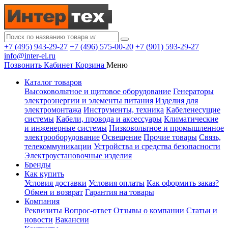
+7 (495) 943-29-27
+7 (496) 575-00-20
+7 (901) 593-29-27
info@inter-el.ru
Позвонить
Кабинет
Корзина
Меню
Каталог товаров
Высоковольтное и щитовое оборудование
Генераторы
электроэнергии и элементы питания
Изделия для
электромонтажа
Инструменты, техника
Кабеленесущие
системы
Кабели, провода и аксессуары
Климатические
и инженерные системы
Низковольтное и промышленное
электрооборудование
Освещение
Прочие товары
Связь,
телекоммуникации
Устройства и средства безопасности
Электроустановочные изделия
Бренды
Как купить
Условия доставки
Условия оплаты
Как оформить заказ?
Обмен и возврат
Гарантия на товары
Компания
Реквизиты
Вопрос-ответ
Отзывы о компании
Статьи и
новости
Вакансии