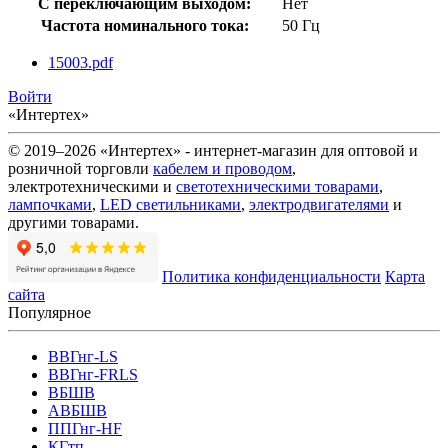
С переключающим выходом:
Нет
Частота номинального тока:
50 Гц
15003.pdf
Войти
«Интертех»
© 2019–2026 «Интертех» - интернет-магазин для оптовой и
розничной торговли
кабелем и проводом
,
электротехническими и
светотехническими товарами
,
лампочками
,
LED светильниками
,
электродвигателями
и
другими товарами.
Политика конфиденциальности
Карта
сайта
Популярное
ВВГнг-LS
ВВГнг-FRLS
ВБШВ
АВБШВ
ППГнг-HF
КГтп