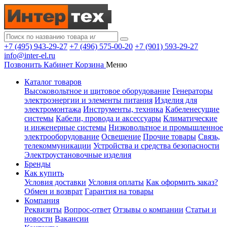
+7 (495) 943-29-27
+7 (496) 575-00-20
+7 (901) 593-29-27
info@inter-el.ru
Позвонить
Кабинет
Корзина
Меню
Каталог товаров
Высоковольтное и щитовое оборудование
Генераторы
электроэнергии и элементы питания
Изделия для
электромонтажа
Инструменты, техника
Кабеленесущие
системы
Кабели, провода и аксессуары
Климатические
и инженерные системы
Низковольтное и промышленное
электрооборудование
Освещение
Прочие товары
Связь,
телекоммуникации
Устройства и средства безопасности
Электроустановочные изделия
Бренды
Как купить
Условия доставки
Условия оплаты
Как оформить заказ?
Обмен и возврат
Гарантия на товары
Компания
Реквизиты
Вопрос-ответ
Отзывы о компании
Статьи и
новости
Вакансии