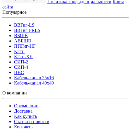
Политика конфиденциальности
Карта
сайта
Популярное
ВВГнг-LS
ВВГнг-FRLS
ВБШВ
АВБШВ
ППГнг-HF
КГтп
КГтп-ХЛ
СИП-2
СИП-4
ПВС
Кабель-канал 25х16
Кабель-канал 40х40
О компании
О компании
Доставка
Как купить
Статьи и новости
Контакты