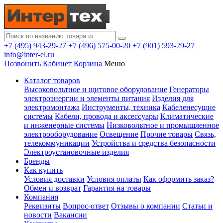
+7 (495) 943-29-27
+7 (496) 575-00-20
+7 (901) 593-29-27
info@inter-el.ru
Позвонить
Кабинет
Корзина
Меню
Каталог товаров
Высоковольтное и щитовое оборудование
Генераторы
электроэнергии и элементы питания
Изделия для
электромонтажа
Инструменты, техника
Кабеленесущие
системы
Кабели, провода и аксессуары
Климатические
и инженерные системы
Низковольтное и промышленное
электрооборудование
Освещение
Прочие товары
Связь,
телекоммуникации
Устройства и средства безопасности
Электроустановочные изделия
Бренды
Как купить
Условия доставки
Условия оплаты
Как оформить заказ?
Обмен и возврат
Гарантия на товары
Компания
Реквизиты
Вопрос-ответ
Отзывы о компании
Статьи и
новости
Вакансии