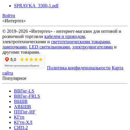
SPRAVKA_3300-1.pdf
Войти
«Интертех»
© 2019–2026 «Интертех» - интернет-магазин для оптовой и
розничной торговли
кабелем и проводом
,
электротехническими и
светотехническими товарами
,
лампочками
,
LED светильниками
,
электродвигателями
и
другими товарами.
Политика конфиденциальности
Карта
сайта
Популярное
ВВГнг-LS
ВВГнг-FRLS
ВБШВ
АВБШВ
ППГнг-HF
КГтп
КГтп-ХЛ
СИП-2