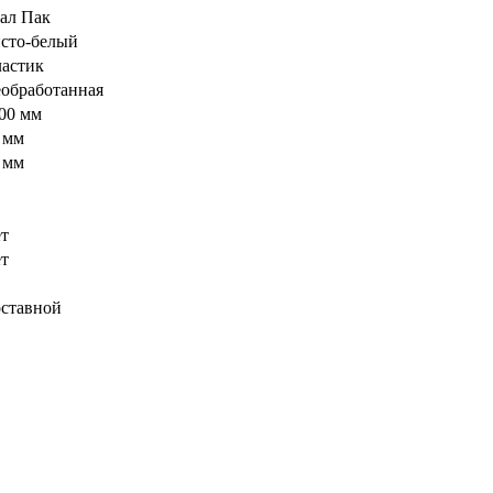
ал Пак
сто-белый
астик
обработанная
00 мм
 мм
 мм
т
т
ставной