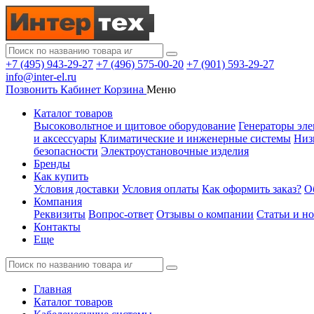
+7 (495) 943-29-27
+7 (496) 575-00-20
+7 (901) 593-29-27
info@inter-el.ru
Позвонить
Кабинет
Корзина
Меню
Каталог товаров
Высоковольтное и щитовое оборудование
Генераторы эле
и аксессуары
Климатические и инженерные системы
Низ
безопасности
Электроустановочные изделия
Бренды
Как купить
Условия доставки
Условия оплаты
Как оформить заказ?
О
Компания
Реквизиты
Вопрос-ответ
Отзывы о компании
Статьи и н
Контакты
Еще
Главная
Каталог товаров