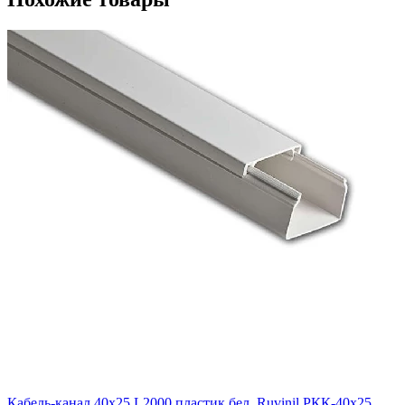
Кабель-канал 40х25 L2000 пластик бел. Ruvinil РКК-40х25