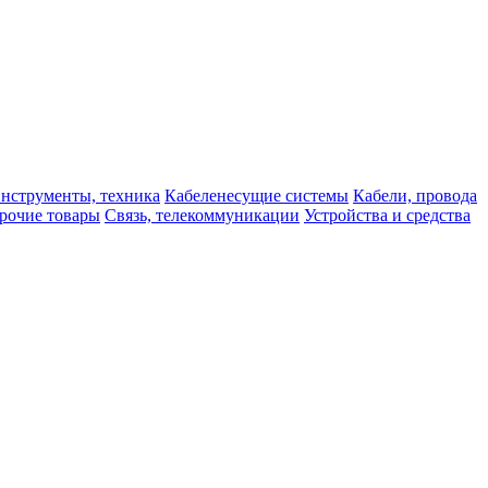
нструменты, техника
Кабеленесущие системы
Кабели, провода
рочие товары
Связь, телекоммуникации
Устройства и средства