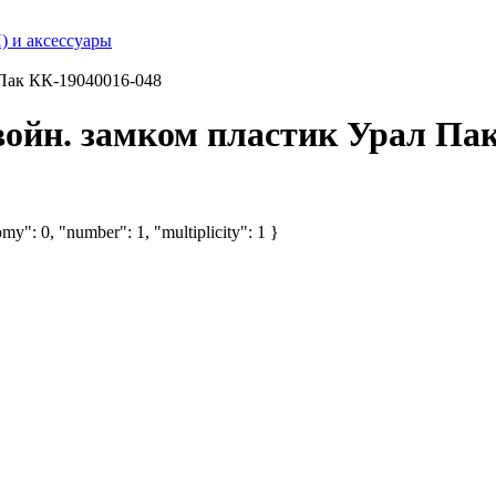
) и аксессуары
 Пак КК-19040016-048
войн. замком пластик Урал Па
my": 0, "number": 1, "multiplicity": 1 }