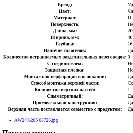
Бренд:
Ур
Цвет:
Чи
Материал:
Пл
Поверхность:
Не
Длина, мм:
20
Ширина, мм:
40
Глубина:
16
Наличие галогенов:
Да
Количество встраиваемых разделительных перегородок:
0
С соединителем:
Не
Защитная пленка:
Не
Монтажная перфорация в основании:
Да
Способ монтажа верхней части:
Со
Количество верхних частей:
1
Симметричный:
Да
Прямоугольная конструкция:
Да
Верхняя часть поставляется совместно с продуктом:
Да
AW24%20N08726.jpg
Похожие товары