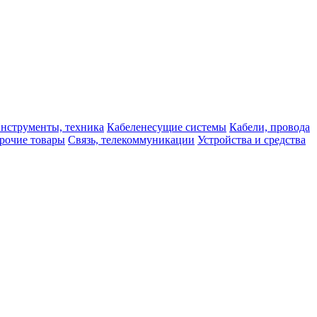
нструменты, техника
Кабеленесущие системы
Кабели, провода
рочие товары
Связь, телекоммуникации
Устройства и средства