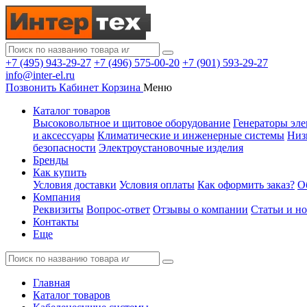
+7 (495) 943-29-27
+7 (496) 575-00-20
+7 (901) 593-29-27
info@inter-el.ru
Позвонить
Кабинет
Корзина
Меню
Каталог товаров
Высоковольтное и щитовое оборудование
Генераторы эле
и аксессуары
Климатические и инженерные системы
Низ
безопасности
Электроустановочные изделия
Бренды
Как купить
Условия доставки
Условия оплаты
Как оформить заказ?
О
Компания
Реквизиты
Вопрос-ответ
Отзывы о компании
Статьи и н
Контакты
Еще
Главная
Каталог товаров