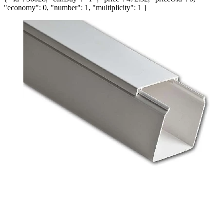
"economy": 0, "number": 1, "multiplicity": 1 }