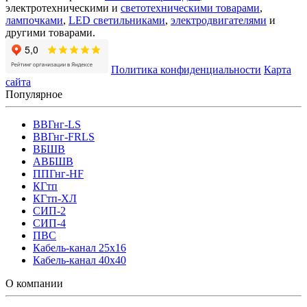
электротехническими и
светотехническими товарами
,
лампочками
,
LED светильниками
,
электродвигателями
и
другими товарами.
Политика конфиденциальности
Карта
сайта
Популярное
ВВГнг-LS
ВВГнг-FRLS
ВБШВ
АВБШВ
ППГнг-HF
КГтп
КГтп-ХЛ
СИП-2
СИП-4
ПВС
Кабель-канал 25х16
Кабель-канал 40х40
О компании