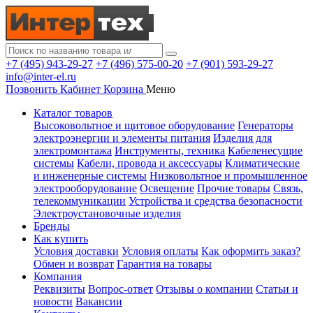
+7 (495) 943-29-27
+7 (496) 575-00-20
+7 (901) 593-29-27
info@inter-el.ru
Позвонить
Кабинет
Корзина
Меню
Каталог товаров
Высоковольтное и щитовое оборудование
Генераторы
электроэнергии и элементы питания
Изделия для
электромонтажа
Инструменты, техника
Кабеленесущие
системы
Кабели, провода и аксессуары
Климатические
и инженерные системы
Низковольтное и промышленное
электрооборудование
Освещение
Прочие товары
Связь,
телекоммуникации
Устройства и средства безопасности
Электроустановочные изделия
Бренды
Как купить
Условия доставки
Условия оплаты
Как оформить заказ?
Обмен и возврат
Гарантия на товары
Компания
Реквизиты
Вопрос-ответ
Отзывы о компании
Статьи и
новости
Вакансии