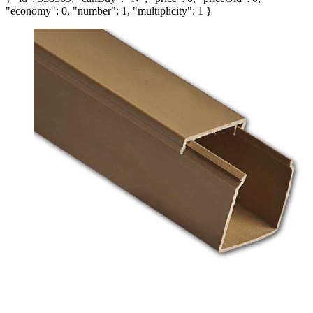
"economy": 0, "number": 1, "multiplicity": 1 }