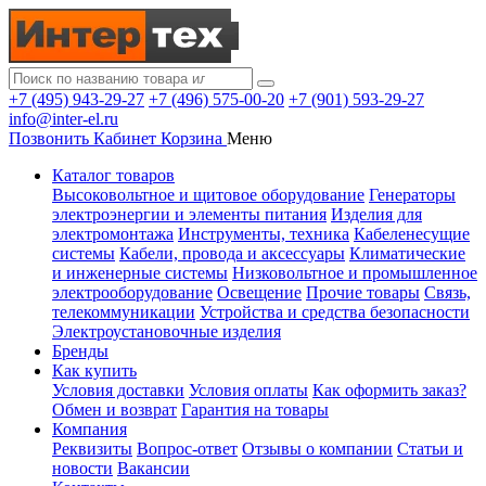
+7 (495) 943-29-27
+7 (496) 575-00-20
+7 (901) 593-29-27
info@inter-el.ru
Позвонить
Кабинет
Корзина
Меню
Каталог товаров
Высоковольтное и щитовое оборудование
Генераторы
электроэнергии и элементы питания
Изделия для
электромонтажа
Инструменты, техника
Кабеленесущие
системы
Кабели, провода и аксессуары
Климатические
и инженерные системы
Низковольтное и промышленное
электрооборудование
Освещение
Прочие товары
Связь,
телекоммуникации
Устройства и средства безопасности
Электроустановочные изделия
Бренды
Как купить
Условия доставки
Условия оплаты
Как оформить заказ?
Обмен и возврат
Гарантия на товары
Компания
Реквизиты
Вопрос-ответ
Отзывы о компании
Статьи и
новости
Вакансии