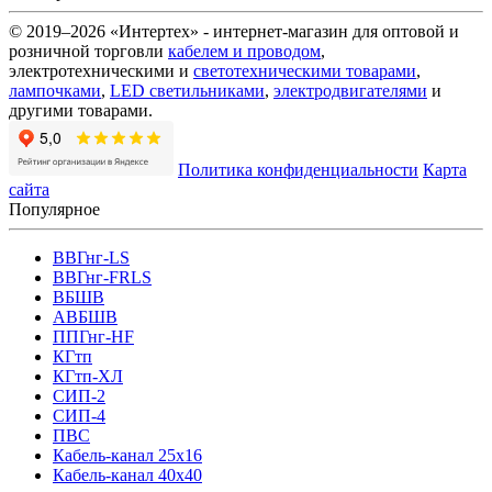
© 2019–2026 «Интертех» - интернет-магазин для оптовой и
розничной торговли
кабелем и проводом
,
электротехническими и
светотехническими товарами
,
лампочками
,
LED светильниками
,
электродвигателями
и
другими товарами.
Политика конфиденциальности
Карта
сайта
Популярное
ВВГнг-LS
ВВГнг-FRLS
ВБШВ
АВБШВ
ППГнг-HF
КГтп
КГтп-ХЛ
СИП-2
СИП-4
ПВС
Кабель-канал 25х16
Кабель-канал 40х40