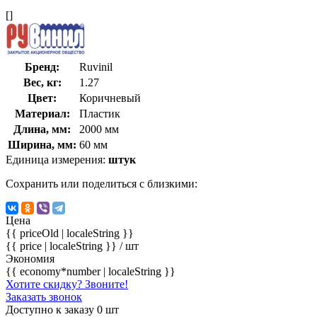
[]
Бренд:
Ruvinil
Вес, кг:
1.27
Цвет:
Коричневый
Материал:
Пластик
Длина, мм:
2000 мм
Ширина, мм:
60 мм
Единица измерения:
штук
Сохранить или поделиться с близкими:
Цена
{{ priceOld | localeString }}
{{ price | localeString }}
/ шт
Экономия
{{ economy*number | localeString }}
Хотите скидку? Звоните!
Заказать звонок
Доступно к заказу 0 шт