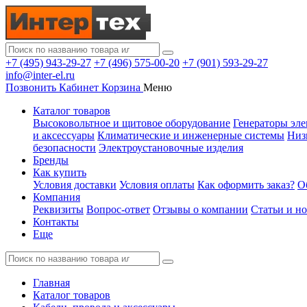
+7 (495) 943-29-27
+7 (496) 575-00-20
+7 (901) 593-29-27
info@inter-el.ru
Позвонить
Кабинет
Корзина
Меню
Каталог товаров
Высоковольтное и щитовое оборудование
Генераторы эле
и аксессуары
Климатические и инженерные системы
Низ
безопасности
Электроустановочные изделия
Бренды
Как купить
Условия доставки
Условия оплаты
Как оформить заказ?
О
Компания
Реквизиты
Вопрос-ответ
Отзывы о компании
Статьи и н
Контакты
Еще
Главная
Каталог товаров