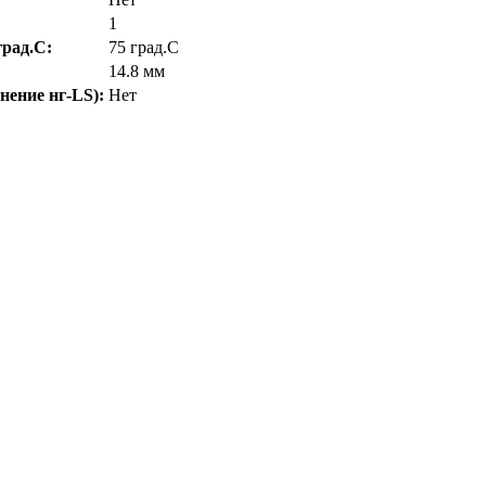
1
рад.C:
75 град.C
14.8 мм
нение нг-LS):
Нет