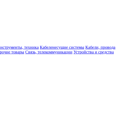
нструменты, техника
Кабеленесущие системы
Кабели, провода
рочие товары
Связь, телекоммуникации
Устройства и средства