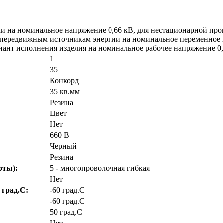
 на номинальное напряжение 0,66 кВ, для нестационарной про
к передвижным источникам энергии на номинальное переменное н
ант исполнения изделия на номинальное рабочее напряжение 0,
1
35
Конкорд
35 кв.мм
Резина
Цвет
Нет
660 В
Черный
Резина
рты):
5 - многопроволочная гибкая
Нет
 град.C:
-60 град.C
-60 град.C
50 град.C
Нет