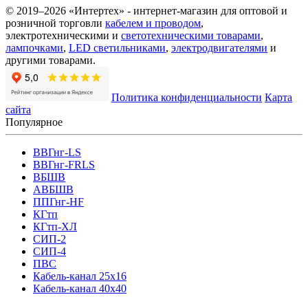
© 2019–2026 «Интертех» - интернет-магазин для оптовой и
розничной торговли
кабелем и проводом
,
электротехническими и
светотехническими товарами
,
лампочками
,
LED светильниками
,
электродвигателями
и
другими товарами.
Политика конфиденциальности
Карта
сайта
Популярное
ВВГнг-LS
ВВГнг-FRLS
ВБШВ
АВБШВ
ППГнг-HF
КГтп
КГтп-ХЛ
СИП-2
СИП-4
ПВС
Кабель-канал 25х16
Кабель-канал 40х40