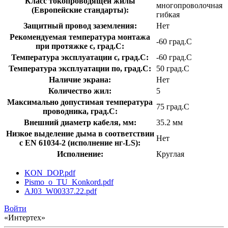
Класс токопроводящей жилы
многопроволочная
(Европейские стандарты):
гибкая
Защитный провод заземления:
Нет
Рекомендуемая температура монтажа
-60 град.C
при протяжке с, град.C:
Температура эксплуатации с, град.C:
-60 град.C
Температура эксплуатации по, град.C:
50 град.C
Наличие экрана:
Нет
Количество жил:
5
Максимально допустимая температура
75 град.C
проводника, град.C:
Внешний диаметр кабеля, мм:
35.2 мм
Низкое выделение дыма в соответствии
Нет
с EN 61034-2 (исполнение нг-LS):
Исполнение:
Круглая
KON_DOP.pdf
Pismo_o_TU_Konkord.pdf
AJ03_W00337.22.pdf
Войти
«Интертех»