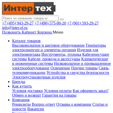
+7 (495) 943-29-27
+7 (496) 575-00-20
+7 (901) 593-29-27
info@inter-el.ru
Позвонить
Кабинет
Корзина
Меню
Каталог товаров
Высоковольтное и щитовое оборудование
Генераторы
электроэнергии и элементы питания
Изделия для
электромонтажа
Инструменты, техника
Кабеленесущие
системы
Кабели, провода и аксессуары
Климатические
и инженерные системы
Низковольтное и промышленное
электрооборудование
Освещение
Прочие товары
Связь,
телекоммуникации
Устройства и средства безопасности
Электроустановочные изделия
Бренды
Как купить
Условия доставки
Условия оплаты
Как оформить заказ?
Обмен и возврат
Гарантия на товары
Компания
Реквизиты
Вопрос-ответ
Отзывы о компании
Статьи и
новости
Вакансии