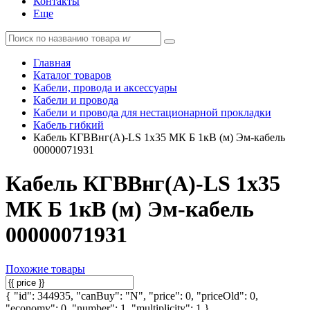
Контакты
Еще
Главная
Каталог товаров
Кабели, провода и аксессуары
Кабели и провода
Кабели и провода для нестационарной прокладки
Кабель гибкий
Кабель КГВВнг(А)-LS 1х35 МК Б 1кВ (м) Эм-кабель
00000071931
Кабель КГВВнг(А)-LS 1х35
МК Б 1кВ (м) Эм-кабель
00000071931
Похожие товары
{ "id": 344935, "canBuy": "N", "price": 0, "priceOld": 0,
"economy": 0, "number": 1, "multiplicity": 1 }