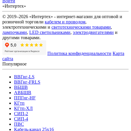
Войти
«Интертех»
© 2019–2026 «Интертех» - интернет-магазин для оптовой и
розничной торговли
кабелем и проводом
,
электротехническими и
светотехническими товарами
,
лампочками
,
LED светильниками
,
электродвигателями
и
другими товарами.
Политика конфиденциальности
Карта
сайта
Популярное
ВВГнг-LS
ВВГнг-FRLS
ВБШВ
АВБШВ
ППГнг-HF
КГтп
КГтп-ХЛ
СИП-2
СИП-4
ПВС
Кабель-канал 25х16