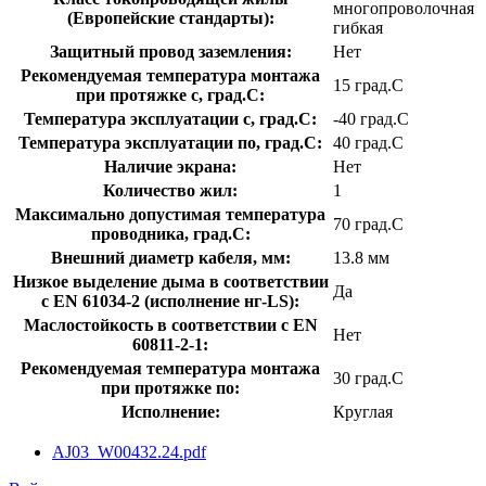
многопроволочная
(Европейские стандарты):
гибкая
Защитный провод заземления:
Нет
Рекомендуемая температура монтажа
15 град.C
при протяжке с, град.C:
Температура эксплуатации с, град.C:
-40 град.C
Температура эксплуатации по, град.C:
40 град.C
Наличие экрана:
Нет
Количество жил:
1
Максимально допустимая температура
70 град.C
проводника, град.C:
Внешний диаметр кабеля, мм:
13.8 мм
Низкое выделение дыма в соответствии
Да
с EN 61034-2 (исполнение нг-LS):
Маслостойкость в соответствии с EN
Нет
60811-2-1:
Рекомендуемая температура монтажа
30 град.C
при протяжке по:
Исполнение:
Круглая
AJ03_W00432.24.pdf