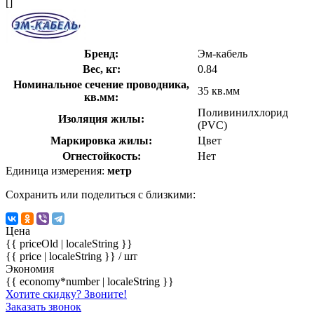
[]
Бренд:
Эм-кабель
Вес, кг:
0.84
Номинальное сечение проводника,
35 кв.мм
кв.мм:
Поливинилхлорид
Изоляция жилы:
(PVC)
Маркировка жилы:
Цвет
Огнестойкость:
Нет
Единица измерения:
метр
Сохранить или поделиться с близкими:
Цена
{{ priceOld | localeString }}
{{ price | localeString }}
/ шт
Экономия
{{ economy*number | localeString }}
Хотите скидку? Звоните!
Заказать звонок