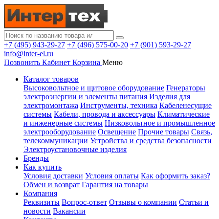
+7 (495) 943-29-27
+7 (496) 575-00-20
+7 (901) 593-29-27
info@inter-el.ru
Позвонить
Кабинет
Корзина
Меню
Каталог товаров
Высоковольтное и щитовое оборудование
Генераторы
электроэнергии и элементы питания
Изделия для
электромонтажа
Инструменты, техника
Кабеленесущие
системы
Кабели, провода и аксессуары
Климатические
и инженерные системы
Низковольтное и промышленное
электрооборудование
Освещение
Прочие товары
Связь,
телекоммуникации
Устройства и средства безопасности
Электроустановочные изделия
Бренды
Как купить
Условия доставки
Условия оплаты
Как оформить заказ?
Обмен и возврат
Гарантия на товары
Компания
Реквизиты
Вопрос-ответ
Отзывы о компании
Статьи и
новости
Вакансии