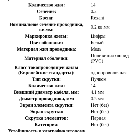
Количество жил:
14
Сечение:
0.2
Бренд:
Rexant
Номинальное сечение проводника,
0.2 кв.мм
кв.мм:
Маркировка жилы:
Цифры
Цвет оболочки:
Белый
Материал жил проводника:
Медь
Поливинилхлорид
Материал оболочки:
(PVC)
Класс токопроводящей жилы
1 -
(Европейские стандарты):
однопроволочная
Тип скрутки:
Пучком
Количество жил:
14
Внешний диаметр кабеля, мм:
4.1 мм
Диаметр проводника, мм:
0.5 мм
Экран элемента скрутки:
Нет (без)
Экран скрутки:
Нет (без)
Скрутка элементов:
Парная
Категория:
Нет (без)
Устойчивость к ультрафиолетовому