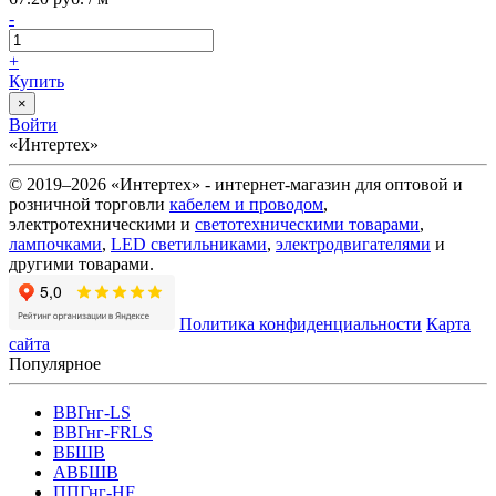
-
+
Купить
×
Войти
«Интертех»
© 2019–2026 «Интертех» - интернет-магазин для оптовой и
розничной торговли
кабелем и проводом
,
электротехническими и
светотехническими товарами
,
лампочками
,
LED светильниками
,
электродвигателями
и
другими товарами.
Политика конфиденциальности
Карта
сайта
Популярное
ВВГнг-LS
ВВГнг-FRLS
ВБШВ
АВБШВ
ППГнг-HF