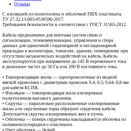
Отзывы
С изоляцией из полиэтилена и оболочкой ПВХ пластиката.
ТУ 27.32.13-003-0530590-2017.
Требования безопасности в соответствии с ГОСТ 31565-2012.
Кабель предназначен для монтажа систем связи и
сигнализации, телекоммуникации, управления и сбора
данных для одиночной стационарной и нестационарной
прокладки в коллекторах, тоннелях, зданиях, помещениях при
отсутствии механических воздействий на кабель. Кабель
эксплуатируется при напряжении до 145 В переменного тока
в диапазоне частот до 50 Гц или 200 В постоянного тока.
• Токопроводящие жилы — однопроволочные из медной
мягкой проволоки с диаметрами проволок 0,4; 0,5; 0,64; 0,8 мм
для кабеля КСПВ.
• Изоляция — токопроводящая жила изолирована
полиэтиленом высокого давления.
• Скрутка — параллельно расположенные изолированные
жилы или скрученные пары образуют сердечник кабеля.
Допускается скрутка изолированных жил в пучок.
• Оболочка — поверх сердечника накладывается оболочка из
поливинилхлоридного пластиката.
• Цвет оболочки — белый.