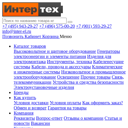
+7 (495) 943-29-27
+7 (496) 575-00-20
+7 (901) 593-29-27
info@inter-el.ru
Позвонить
Кабинет
Корзина
Меню
Каталог товаров
Высоковольтное и щитовое оборудование
Генераторы
электроэнергии и элементы питания
Изделия для
электромонтажа
Инструменты, техника
Кабеленесущие
системы
Кабели, провода и аксессуары
Климатические
и инженерные системы
Низковольтное и промышленное
электрооборудование
Освещение
Прочие товары
Связь,
телекоммуникации
Устройства и средства безопасности
Электроустановочные изделия
Бренды
Как купить
Условия доставки
Условия оплаты
Как оформить заказ?
Обмен и возврат
Гарантия на товары
Компания
Реквизиты
Вопрос-ответ
Отзывы о компании
Статьи и
новости
Вакансии