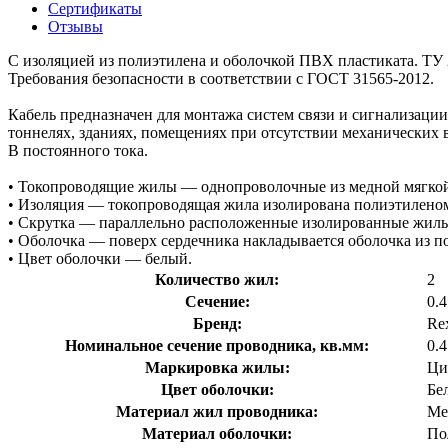
Сертификаты
Отзывы
С изоляцией из полиэтилена и оболочкой ПВХ пластиката. ТУ 2
Требования безопасности в соответствии с ГОСТ 31565-2012.
Кабель предназначен для монтажа систем связи и сигнализаци
тоннелях, зданиях, помещениях при отсутствии механических в
В постоянного тока.
• Токопроводящие жилы — однопроволочные из медной мягкой п
• Изоляция — токопроводящая жила изолирована полиэтиленом
• Скрутка — параллельно расположенные изолированные жилы 
• Оболочка — поверх сердечника накладывается оболочка из 
• Цвет оболочки — белый.
Количество жил:
2
Сечение:
0.4
Бренд:
Re
Номинальное сечение проводника, кв.мм:
0.
Маркировка жилы:
Ци
Цвет оболочки:
Бе
Материал жил проводника:
Ме
Материал оболочки:
По