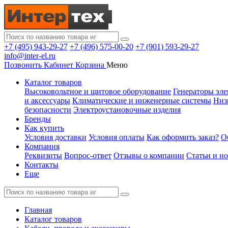
+7 (495) 943-29-27
+7 (496) 575-00-20
+7 (901) 593-29-27
info@inter-el.ru
Позвонить
Кабинет
Корзина
Меню
Каталог товаров
Высоковольтное и щитовое оборудование
Генераторы эле
и аксессуары
Климатические и инженерные системы
Низ
безопасности
Электроустановочные изделия
Бренды
Как купить
Условия доставки
Условия оплаты
Как оформить заказ?
О
Компания
Реквизиты
Вопрос-ответ
Отзывы о компании
Статьи и н
Контакты
Еще
Главная
Каталог товаров