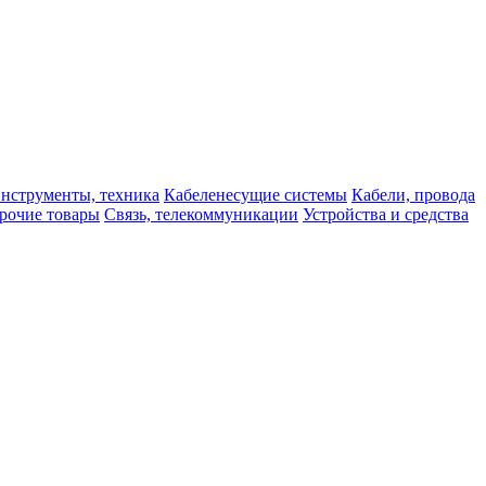
нструменты, техника
Кабеленесущие системы
Кабели, провода
рочие товары
Связь, телекоммуникации
Устройства и средства