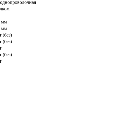
- однопроволочная
чком
6 мм
4 мм
 (без)
 (без)
т
 (без)
т