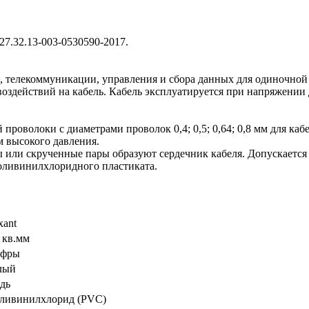
7.32.13-003-0530590-2017.
и, телекоммуникации, управления и сбора данных для одиночной
оздействий на кабель. Кабель эксплуатируется при напряжении д
роволоки с диаметрами проволок 0,4; 0,5; 0,64; 0,8 мм для ка
 высокого давления.
или скрученные пары образуют сердечник кабеля. Допускается 
поливинилхлоридного пластиката.
xant
4 кв.мм
фры
лый
дь
ливинилхлорид (PVC)