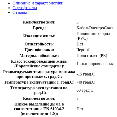
Описание и характеристики
Сертификаты
Отзывы
Количество жил:
3
Бренд:
КабельЭлектроСвязь
Поливинилхлорид
Изоляция жилы:
(PVC)
Огнестойкость:
Нет
Цвет оболочки:
Черный
Материал оболочки:
Полиэтилен (PE)
Класс токопроводящей жилы
1 - однопроволочная
(Европейские стандарты):
Рекомендуемая температура монтажа
-15 град.C
при протяжке с, град.C:
Температура эксплуатации с, град.C:
-40 град.C
Температура эксплуатации по,
60 град.C
град.C:
Количество жил:
3
Низкое выделение дыма в
соответствии с EN 61034-2
Нет
(исполнение нг-LS):