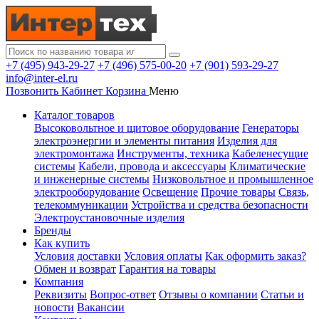
+7 (495) 943-29-27
+7 (496) 575-00-20
+7 (901) 593-29-27
info@inter-el.ru
Позвонить
Кабинет
Корзина
Меню
Каталог товаров
Высоковольтное и щитовое оборудование
Генераторы
электроэнергии и элементы питания
Изделия для
электромонтажа
Инструменты, техника
Кабеленесущие
системы
Кабели, провода и аксессуары
Климатические
и инженерные системы
Низковольтное и промышленное
электрооборудование
Освещение
Прочие товары
Связь,
телекоммуникации
Устройства и средства безопасности
Электроустановочные изделия
Бренды
Как купить
Условия доставки
Условия оплаты
Как оформить заказ?
Обмен и возврат
Гарантия на товары
Компания
Реквизиты
Вопрос-ответ
Отзывы о компании
Статьи и
новости
Вакансии