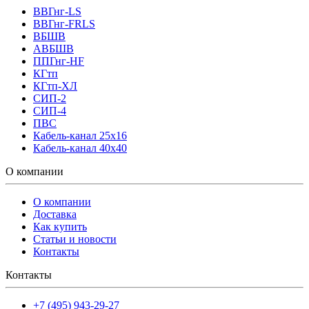
ВВГнг-LS
ВВГнг-FRLS
ВБШВ
АВБШВ
ППГнг-HF
КГтп
КГтп-ХЛ
СИП-2
СИП-4
ПВС
Кабель-канал 25х16
Кабель-канал 40х40
О компании
О компании
Доставка
Как купить
Статьи и новости
Контакты
Контакты
+7 (495) 943-29-27