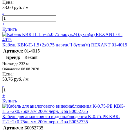
Цена:
33.60 руб. / м
-
+
Купить
Кабель КВК-П-1.5+2х0.75 наруж.Ч бухта(м) REXANT 01-4015
Артикул:
01-4015
Бренд:
Rexant
На складе 232 м
Обновлено 06.08.2026
Цена:
53.76 руб. / м
-
+
Купить
Кабель для аналогового видеонаблюдения K-0.75-PE КВК-
П-2+2х0.75кв.мм 200м черн. Эра Б0052735
Артикул:
Б0052735