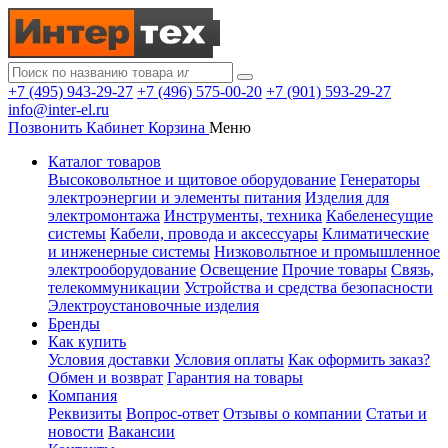
+7 (495) 943-29-27
+7 (496) 575-00-20
+7 (901) 593-29-27
info@inter-el.ru
Позвонить
Кабинет
Корзина
Меню
Каталог товаров
Высоковольтное и щитовое оборудование
Генераторы
электроэнергии и элементы питания
Изделия для
электромонтажа
Инструменты, техника
Кабеленесущие
системы
Кабели, провода и аксессуары
Климатические
и инженерные системы
Низковольтное и промышленное
электрооборудование
Освещение
Прочие товары
Связь,
телекоммуникации
Устройства и средства безопасности
Электроустановочные изделия
Бренды
Как купить
Условия доставки
Условия оплаты
Как оформить заказ?
Обмен и возврат
Гарантия на товары
Компания
Реквизиты
Вопрос-ответ
Отзывы о компании
Статьи и
новости
Вакансии