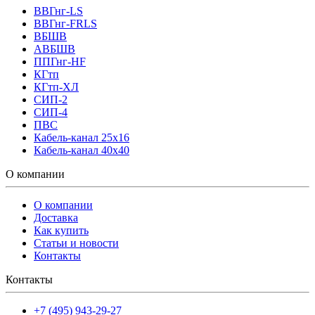
ВВГнг-LS
ВВГнг-FRLS
ВБШВ
АВБШВ
ППГнг-HF
КГтп
КГтп-ХЛ
СИП-2
СИП-4
ПВС
Кабель-канал 25х16
Кабель-канал 40х40
О компании
О компании
Доставка
Как купить
Статьи и новости
Контакты
Контакты
+7 (495) 943-29-27