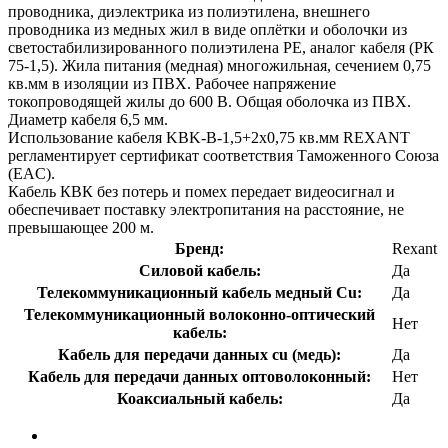
проводника, диэлектрика из полиэтилена, внешнего
проводника из медных жил в виде оплётки и оболочки из
светостабилизированного полиэтилена PE, аналог кабеля (РК
75-1,5). Жила питания (медная) многожильная, сечением 0,75
кв.мм в изоляции из ПВХ. Рабочее напряжение
токопроводящей жилы до 600 В. Общая оболочка из ПВХ.
Диаметр кабеля 6,5 мм.
Использование кабеля KBK-B-1,5+2x0,75 кв.мм REXANT
регламентирует сертификат соответствия Таможенного Союза
(EAC).
Кабель КВК без потерь и помех передает видеосигнал и
обеспечивает поставку электропитания на расстояние, не
превышающее 200 м.
Бренд:
Rexant
Силовой кабель:
Да
Телекоммуникационный кабель медный Cu:
Да
Телекоммуникационный волоконно-оптический
Нет
кабель:
Кабель для передачи данных cu (медь):
Да
Кабель для передачи данных оптоволоконный:
Нет
Коаксиальный кабель:
Да