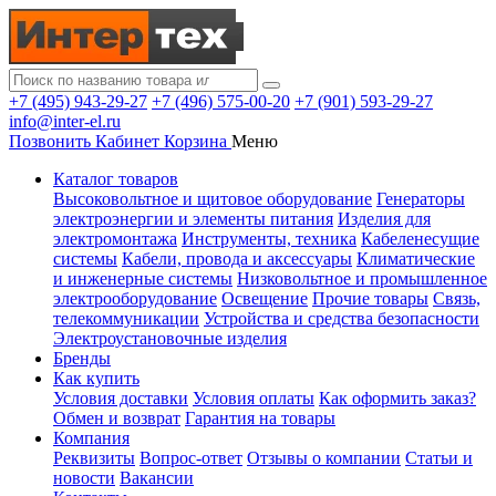
+7 (495) 943-29-27
+7 (496) 575-00-20
+7 (901) 593-29-27
info@inter-el.ru
Позвонить
Кабинет
Корзина
Меню
Каталог товаров
Высоковольтное и щитовое оборудование
Генераторы
электроэнергии и элементы питания
Изделия для
электромонтажа
Инструменты, техника
Кабеленесущие
системы
Кабели, провода и аксессуары
Климатические
и инженерные системы
Низковольтное и промышленное
электрооборудование
Освещение
Прочие товары
Связь,
телекоммуникации
Устройства и средства безопасности
Электроустановочные изделия
Бренды
Как купить
Условия доставки
Условия оплаты
Как оформить заказ?
Обмен и возврат
Гарантия на товары
Компания
Реквизиты
Вопрос-ответ
Отзывы о компании
Статьи и
новости
Вакансии