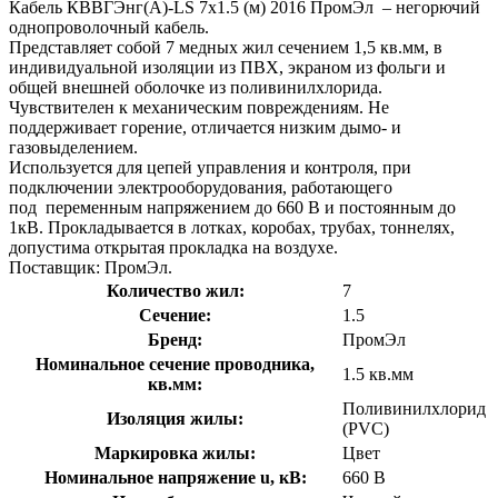
Кабель КВВГЭнг(А)-LS 7х1.5 (м) 2016 ПромЭл – негорючий
однопроволочный кабель.
Представляет собой 7 медных жил сечением 1,5 кв.мм, в
индивидуальной изоляции из ПВХ, экраном из фольги и
общей внешней оболочке из поливинилхлорида.
Чувствителен к механическим повреждениям. Не
поддерживает горение, отличается низким дымо- и
газовыделением.
Используется для цепей управления и контроля, при
подключении электрооборудования, работающего
под переменным напряжением до 660 В и постоянным до
1кВ. Прокладывается в лотках, коробах, трубах, тоннелях,
допустима открытая прокладка на воздухе.
Поставщик: ПромЭл.
Количество жил:
7
Сечение:
1.5
Бренд:
ПромЭл
Номинальное сечение проводника,
1.5 кв.мм
кв.мм:
Поливинилхлорид
Изоляция жилы:
(PVC)
Маркировка жилы:
Цвет
Номинальное напряжение u, кВ:
660 В