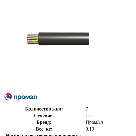
[]
Количество жил:
7
Сечение:
1.5
Бренд:
ПромЭл
Вес, кг:
0.19
Номинальное сечение проводника,