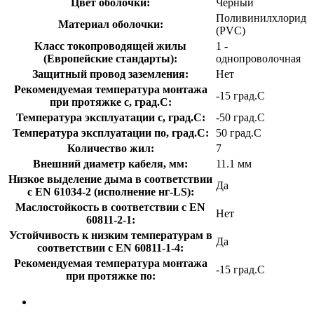
Цвет оболочки:
Черный
Поливинилхлорид
Материал оболочки:
(PVC)
Класс токопроводящей жилы
1 -
(Европейские стандарты):
однопроволочная
Защитный провод заземления:
Нет
Рекомендуемая температура монтажа
-15 град.C
при протяжке с, град.C:
Температура эксплуатации с, град.C:
-50 град.C
Температура эксплуатации по, град.C:
50 град.C
Количество жил:
7
Внешний диаметр кабеля, мм:
11.1 мм
Низкое выделение дыма в соответствии
Да
с EN 61034-2 (исполнение нг-LS):
Маслостойкость в соответствии с EN
Нет
60811-2-1:
Устойчивость к низким температурам в
Да
соответствии с EN 60811-1-4:
Рекомендуемая температура монтажа
-15 град.C
при протяжке по: