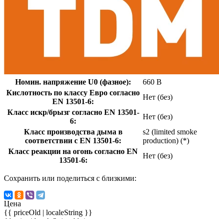
Номин. напряжение U0 (фазное):
660 В
Кислотность по классу Евро согласно
Нет (без)
EN 13501-6:
Класс искр/брызг согласно EN 13501-
Нет (без)
6:
Класс производства дыма в
s2 (limited smoke
соответствии с EN 13501-6:
production) (*)
Класс реакции на огонь согласно EN
Нет (без)
13501-6:
Сохранить или поделиться с близкими:
Цена
{{ priceOld | localeString }}