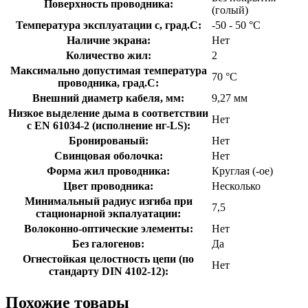
Поверхность проводника:
(голый)
Температура эксплуатации с, град.C:
-50 - 50 °C
Наличие экрана:
Нет
Количество жил:
2
Максимально допустимая температура
70 °C
проводника, град.C:
Внешний диаметр кабеля, мм:
9,27 мм
Низкое выделение дыма в соответствии
Нет
с EN 61034-2 (исполнение нг-LS):
Бронированый:
Нет
Свинцовая оболочка:
Нет
Форма жил проводника:
Круглая (-ое)
Цвет проводника:
Несколько
Минимальный радиус изгиба при
7,5
стационарной экпалуатации:
Волоконно-оптические элементы:
Нет
Без галогенов:
Да
Огнестойкая целостность цепи (по
Нет
стандарту DIN 4102-12):
Похожие товары