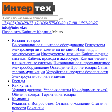
+7 (495) 943-29-27
+7 (496) 575-00-20
+7 (901) 593-29-27
info@inter-el.ru
Позвонить
Кабинет
Корзина
Меню
Каталог товаров
Высоковольтное и щитовое оборудование
Генераторы
электроэнергии и элементы питания
Изделия для
электромонтажа
Инструменты, техника
Кабеленесущие
системы
Кабели, провода и аксессуары
Климатические
и инженерные системы
Низковольтное и промышленное
электрооборудование
Освещение
Прочие товары
Связь,
телекоммуникации
Устройства и средства безопасности
Электроустановочные изделия
Бренды
Как купить
Условия доставки
Условия оплаты
Как оформить заказ?
Обмен и возврат
Гарантия на товары
Компания
Реквизиты
Вопрос-ответ
Отзывы о компании
Статьи и
новости
Вакансии