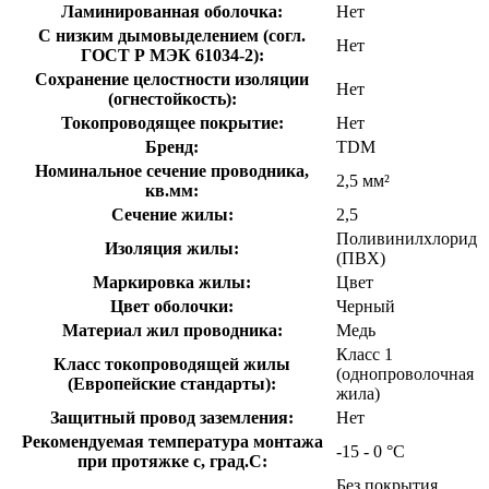
Ламинированная оболочка:
Нет
С низким дымовыделением (согл.
Нет
ГОСТ Р МЭК 61034-2):
Сохранение целостности изоляции
Нет
(огнестойкость):
Токопроводящее покрытие:
Нет
Бренд:
TDM
Номинальное сечение проводника,
2,5 мм²
кв.мм:
Сечение жилы:
2,5
Поливинилхлорид
Изоляция жилы:
(ПВХ)
Маркировка жилы:
Цвет
Цвет оболочки:
Черный
Материал жил проводника:
Медь
Класс 1
Класс токопроводящей жилы
(однопроволочная
(Европейские стандарты):
жила)
Защитный провод заземления:
Нет
Рекомендуемая температура монтажа
-15 - 0 °C
при протяжке с, град.C:
Без покрытия