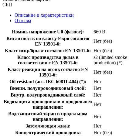
СБП
Описание и характеристики
Отзывы
Номин. напряжение U0 (фазное):
660 В
Кислотность по классу Евро согласно
Нет (без)
EN 13501-6:
Класс искр/брызг согласно EN 13501-6:
Нет (без)
Класс производства дыма в
s2 (limited smoke
соответствии с EN 13501-6:
production) (*)
Класс реакции на огонь согласно EN
Нет (без)
13501-6:
Oil resistant (acc. IEC 60811-404) (*):
Нет
Внешн. полупроводниковый слой:
Нет
Внутр. полупроводниковый слой:
Нет
Водозащита проводников в продольном
Нет
направлении:
Водозащитный экран в продольном
Нет
направлении:
Заземляющая жила:
Нет
Концентрический проводник:
Нет (без)