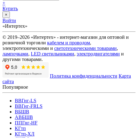
+
Купить
×
Войти
«Интертех»
© 2019–2026 «Интертех» - интернет-магазин для оптовой и
розничной торговли
кабелем и проводом
,
электротехническими и
светотехническими товарами
,
лампочками
,
LED светильниками
,
электродвигателями
и
другими товарами.
Политика конфиденциальности
Карта
сайта
Популярное
ВВГнг-LS
ВВГнг-FRLS
ВБШВ
АВБШВ
ППГнг-HF
КГтп
КГтп-ХЛ