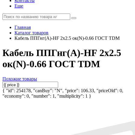
Контакты
Еще
Главная
Каталог товаров
Кабель ППГнг(А)-HF 2х2.5 ок(N)-0.66 ГОСТ TDM
Кабель ППГнг(А)-HF 2х2.5
ок(N)-0.66 ГОСТ TDM
Похожие товары
{ "id": 254178, "canBuy": "N", "price": 106.33, "priceOld": 0,
"economy": 0, "number": 1, "multiplicity": 1 }