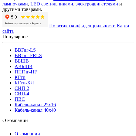
лампочками
,
LED светильниками
,
электродвигателями
и
другими товарами.
Политика конфиденциальности
Карта
сайта
Популярное
ВВГнг-LS
ВВГнг-FRLS
ВБШВ
АВБШВ
ППГнг-HF
КГтп
КГтп-ХЛ
СИП-2
СИП-4
ПВС
Кабель-канал 25х16
Кабель-канал 40х40
О компании
О компании