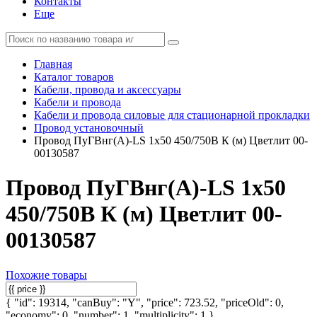
Контакты
Еще
Главная
Каталог товаров
Кабели, провода и аксессуары
Кабели и провода
Кабели и провода силовые для стационарной прокладки
Провод установочный
Провод ПуГВнг(А)-LS 1х50 450/750В К (м) Цветлит 00-
00130587
Провод ПуГВнг(А)-LS 1х50
450/750В К (м) Цветлит 00-
00130587
Похожие товары
{ "id": 19314, "canBuy": "Y", "price": 723.52, "priceOld": 0,
"economy": 0, "number": 1, "multiplicity": 1 }