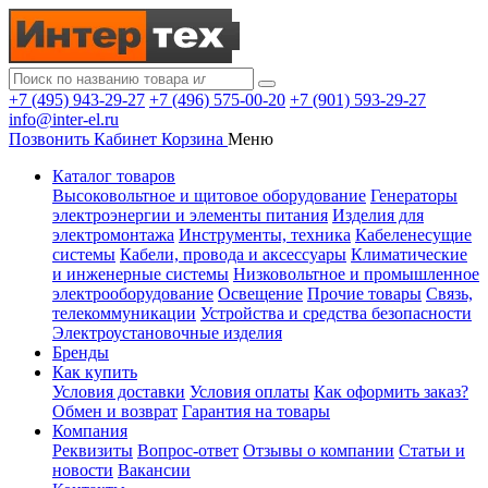
+7 (495) 943-29-27
+7 (496) 575-00-20
+7 (901) 593-29-27
info@inter-el.ru
Позвонить
Кабинет
Корзина
Меню
Каталог товаров
Высоковольтное и щитовое оборудование
Генераторы
электроэнергии и элементы питания
Изделия для
электромонтажа
Инструменты, техника
Кабеленесущие
системы
Кабели, провода и аксессуары
Климатические
и инженерные системы
Низковольтное и промышленное
электрооборудование
Освещение
Прочие товары
Связь,
телекоммуникации
Устройства и средства безопасности
Электроустановочные изделия
Бренды
Как купить
Условия доставки
Условия оплаты
Как оформить заказ?
Обмен и возврат
Гарантия на товары
Компания
Реквизиты
Вопрос-ответ
Отзывы о компании
Статьи и
новости
Вакансии