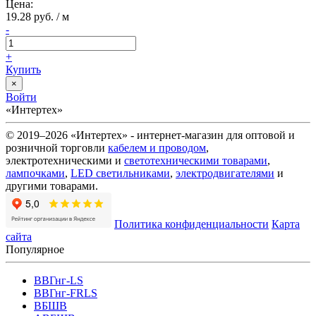
Цена:
19.28 руб. / м
-
+
Купить
×
Войти
«Интертех»
© 2019–2026 «Интертех» - интернет-магазин для оптовой и
розничной торговли
кабелем и проводом
,
электротехническими и
светотехническими товарами
,
лампочками
,
LED светильниками
,
электродвигателями
и
другими товарами.
Политика конфиденциальности
Карта
сайта
Популярное
ВВГнг-LS
ВВГнг-FRLS
ВБШВ