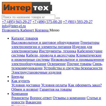
+7 (495) 943-29-27
+7 (496) 575-00-20
+7 (901) 593-29-27
info@inter-el.ru
Позвонить
Кабинет
Корзина
Меню
Каталог товаров
Высоковольтное и щитовое оборудование
Генераторы
электроэнергии и элементы питания
Изделия для
электромонтажа
Инструменты, техника
Кабеленесущие
системы
Кабели, провода и аксессуары
Климатические
и инженерные системы
Низковольтное и промышленное
электрооборудование
Освещение
Прочие товары
Связь,
телекоммуникации
Устройства и средства безопасности
Электроустановочные изделия
Бренды
Как купить
Условия доставки
Условия оплаты
Как оформить заказ?
Обмен и возврат
Гарантия на товары
Компания
Реквизиты
Вопрос-ответ
Отзывы о компании
Статьи и
новости
Вакансии