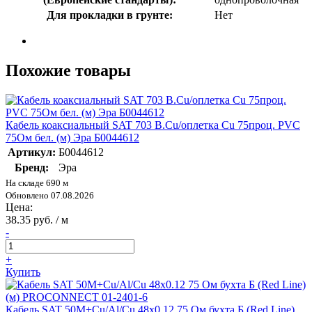
Для прокладки в грунте:
Нет
Похожие товары
Кабель коаксиальный SAT 703 B.Cu/оплетка Cu 75проц. PVC
75Ом бел. (м) Эра Б0044612
Артикул:
Б0044612
Бренд:
Эра
На складе 690 м
Обновлено 07.08.2026
Цена:
38.35 руб. / м
-
+
Купить
Кабель SAT 50M+Cu/Al/Cu 48х0.12 75 Ом бухта Б (Red Line)