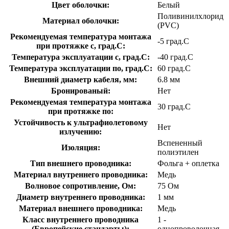
Цвет оболочки:
Белый
Поливинилхлорид
Материал оболочки:
(PVC)
Рекомендуемая температура монтажа
-5 град.C
при протяжке с, град.C:
Температура эксплуатации с, град.C:
-40 град.C
Температура эксплуатации по, град.C:
60 град.C
Внешний диаметр кабеля, мм:
6.8 мм
Бронированый:
Нет
Рекомендуемая температура монтажа
30 град.C
при протяжке по:
Устойчивость к ультрафиолетовому
Нет
излучению:
Вспененный
Изоляция:
полиэтилен
Тип внешнего проводника:
Фольга + оплетка
Материал внутреннего проводника:
Медь
Волновое сопротивление, Ом:
75 Ом
Диаметр внутреннего проводника:
1 мм
Материал внешнего проводника:
Медь
Класс внутреннего проводника
1 -
(Европейские стандарты):
однопроволочная