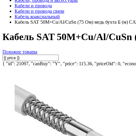
Кабели, провода и аксессуары
Кабели и провода
Кабели и провода связи
Кабель коаксиальный
Кабель SAT 50М+Cu/Al/CuSn (75 Ом) медь бухта Б (м) C
Кабель SAT 50М+Cu/Al/CuSn (
Похожие товары
{ "id": 21097, "canBuy": "Y", "price": 115.36, "priceOld": 0, "econo