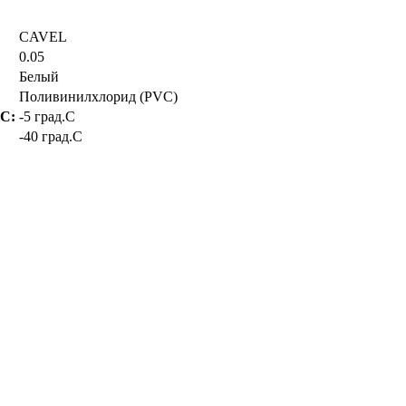
CAVEL
0.05
Белый
Поливинилхлорид (PVC)
.C:
-5 град.C
-40 град.C