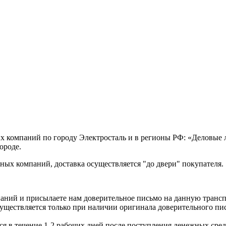
х компаний по городу Электросталь и в регионы РФ: «Деловые
ороде.
ых компаний, доставка осуществляется "до двери" покупателя.
аний и присылаете нам доверительное письмо на данную транс
уществляется только при наличии оригинала доверительного пи
я в течение 1-2 рабочих дней после поступления денежных средс