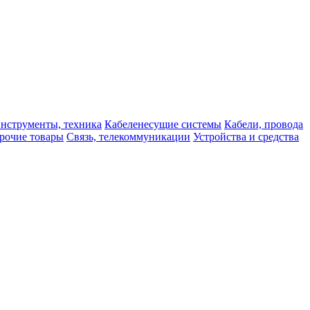
нструменты, техника
Кабеленесущие системы
Кабели, провода
рочие товары
Связь, телекоммуникации
Устройства и средства