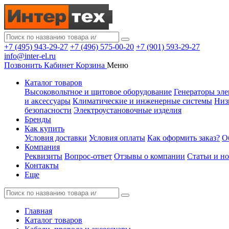
+7 (495) 943-29-27
+7 (496) 575-00-20
+7 (901) 593-29-27
info@inter-el.ru
Позвонить
Кабинет
Корзина
Меню
Каталог товаров
Высоковольтное и щитовое оборудование
Генераторы эле
и аксессуары
Климатические и инженерные системы
Низ
безопасности
Электроустановочные изделия
Бренды
Как купить
Условия доставки
Условия оплаты
Как оформить заказ?
О
Компания
Реквизиты
Вопрос-ответ
Отзывы о компании
Статьи и н
Контакты
Еще
Главная
Каталог товаров