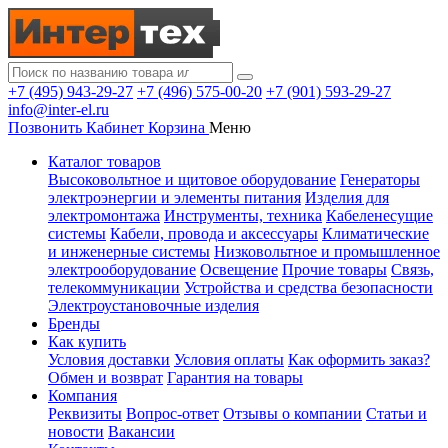
+7 (495) 943-29-27
+7 (496) 575-00-20
+7 (901) 593-29-27
info@inter-el.ru
Позвонить
Кабинет
Корзина
Меню
Каталог товаров
Высоковольтное и щитовое оборудование
Генераторы
электроэнергии и элементы питания
Изделия для
электромонтажа
Инструменты, техника
Кабеленесущие
системы
Кабели, провода и аксессуары
Климатические
и инженерные системы
Низковольтное и промышленное
электрооборудование
Освещение
Прочие товары
Связь,
телекоммуникации
Устройства и средства безопасности
Электроустановочные изделия
Бренды
Как купить
Условия доставки
Условия оплаты
Как оформить заказ?
Обмен и возврат
Гарантия на товары
Компания
Реквизиты
Вопрос-ответ
Отзывы о компании
Статьи и
новости
Вакансии