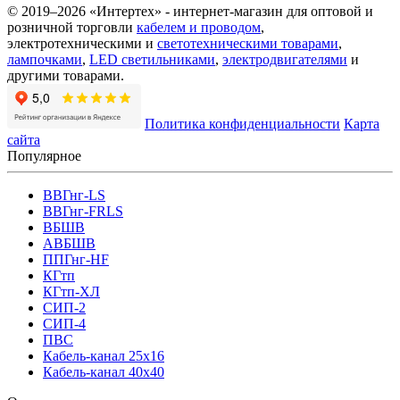
© 2019–2026 «Интертех» - интернет-магазин для оптовой и
розничной торговли
кабелем и проводом
,
электротехническими и
светотехническими товарами
,
лампочками
,
LED светильниками
,
электродвигателями
и
другими товарами.
Политика конфиденциальности
Карта
сайта
Популярное
ВВГнг-LS
ВВГнг-FRLS
ВБШВ
АВБШВ
ППГнг-HF
КГтп
КГтп-ХЛ
СИП-2
СИП-4
ПВС
Кабель-канал 25х16
Кабель-канал 40х40