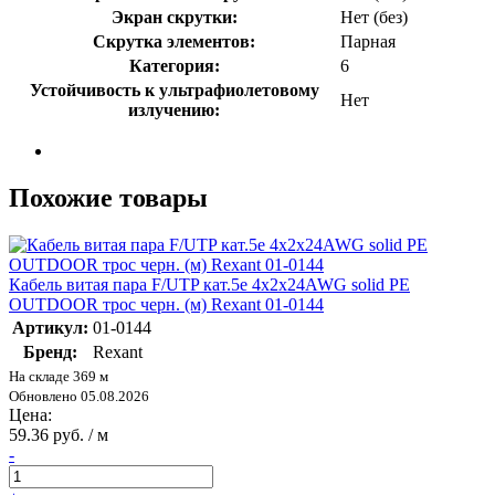
Экран скрутки:
Нет (без)
Скрутка элементов:
Парная
Категория:
6
Устойчивость к ультрафиолетовому
Нет
излучению:
Похожие товары
Кабель витая пара F/UTP кат.5e 4х2х24AWG solid PE
OUTDOOR трос черн. (м) Rexant 01-0144
Артикул:
01-0144
Бренд:
Rexant
На складе 369 м
Обновлено 05.08.2026
Цена:
59.36 руб. / м
-