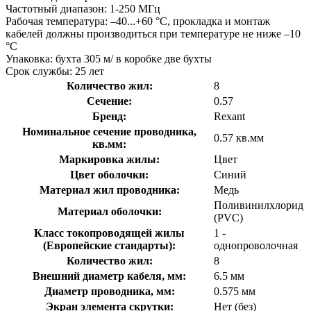
Частотный диапазон: 1-250 МГц
Рабочая температура: –40...+60 °C, прокладка и монтаж
кабелей должны производиться при температуре не ниже –10
°C
Упаковка: бухта 305 м/ в коробке две бухты
Срок службы: 25 лет
Количество жил:
8
Сечение:
0.57
Бренд:
Rexant
Номинальное сечение проводника,
0.57 кв.мм
кв.мм:
Маркировка жилы:
Цвет
Цвет оболочки:
Синий
Материал жил проводника:
Медь
Поливинилхлорид
Материал оболочки:
(PVC)
Класс токопроводящей жилы
1 -
(Европейские стандарты):
однопроволочная
Количество жил:
8
Внешний диаметр кабеля, мм:
6.5 мм
Диаметр проводника, мм:
0.575 мм
Экран элемента скрутки:
Нет (без)