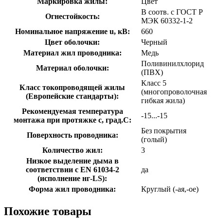
Маркировка жилы:
Цвет
В соотв. с ГОСТ Р
Огнестойкость:
МЭК 60332-1-2
Номинальное напряжение u, кВ:
660
Цвет оболочки:
Черный
Материал жил проводника:
Медь
Поливинилхлорид
Материал оболочки:
(ПВХ)
Класс 5
Класс токопроводящей жилы
(многопроволочная
(Европейские стандарты):
гибкая жила)
Рекомендуемая температура
-15...-15
монтажа при протяжке с, град.C:
Без покрытия
Поверхность проводника:
(голый)
Количество жил:
3
Низкое выделение дыма в
соответствии с EN 61034-2
да
(исполнение нг-LS):
Форма жил проводника:
Круглый (-ая,-ое)
Похожие товары