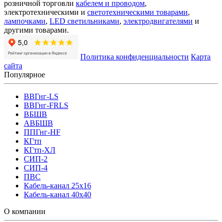
розничной торговли
кабелем и проводом
,
электротехническими и
светотехническими товарами
,
лампочками
,
LED светильниками
,
электродвигателями
и
другими товарами.
Политика конфиденциальности
Карта
сайта
Популярное
ВВГнг-LS
ВВГнг-FRLS
ВБШВ
АВБШВ
ППГнг-HF
КГтп
КГтп-ХЛ
СИП-2
СИП-4
ПВС
Кабель-канал 25х16
Кабель-канал 40х40
О компании