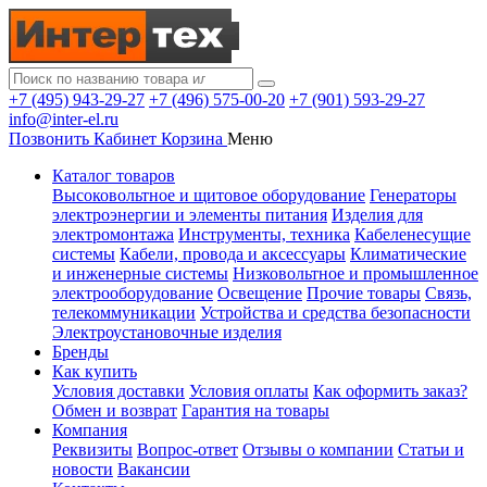
+7 (495) 943-29-27
+7 (496) 575-00-20
+7 (901) 593-29-27
info@inter-el.ru
Позвонить
Кабинет
Корзина
Меню
Каталог товаров
Высоковольтное и щитовое оборудование
Генераторы
электроэнергии и элементы питания
Изделия для
электромонтажа
Инструменты, техника
Кабеленесущие
системы
Кабели, провода и аксессуары
Климатические
и инженерные системы
Низковольтное и промышленное
электрооборудование
Освещение
Прочие товары
Связь,
телекоммуникации
Устройства и средства безопасности
Электроустановочные изделия
Бренды
Как купить
Условия доставки
Условия оплаты
Как оформить заказ?
Обмен и возврат
Гарантия на товары
Компания
Реквизиты
Вопрос-ответ
Отзывы о компании
Статьи и
новости
Вакансии