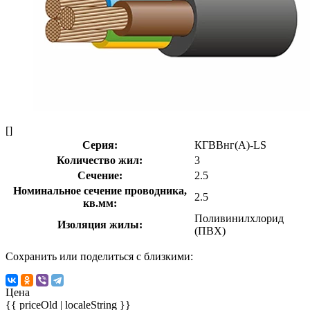
[]
Серия:
КГВВнг(А)-LS
Количество жил:
3
Сечение:
2.5
Номинальное сечение проводника,
2.5
кв.мм:
Поливинилхлорид
Изоляция жилы:
(ПВХ)
Сохранить или поделиться с близкими:
Цена
{{ priceOld | localeString }}