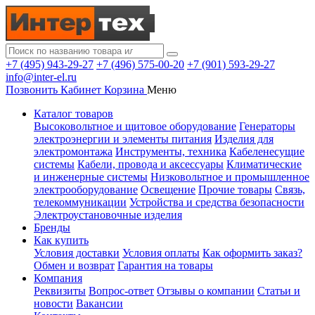
+7 (495) 943-29-27
+7 (496) 575-00-20
+7 (901) 593-29-27
info@inter-el.ru
Позвонить
Кабинет
Корзина
Меню
Каталог товаров
Высоковольтное и щитовое оборудование
Генераторы
электроэнергии и элементы питания
Изделия для
электромонтажа
Инструменты, техника
Кабеленесущие
системы
Кабели, провода и аксессуары
Климатические
и инженерные системы
Низковольтное и промышленное
электрооборудование
Освещение
Прочие товары
Связь,
телекоммуникации
Устройства и средства безопасности
Электроустановочные изделия
Бренды
Как купить
Условия доставки
Условия оплаты
Как оформить заказ?
Обмен и возврат
Гарантия на товары
Компания
Реквизиты
Вопрос-ответ
Отзывы о компании
Статьи и
новости
Вакансии