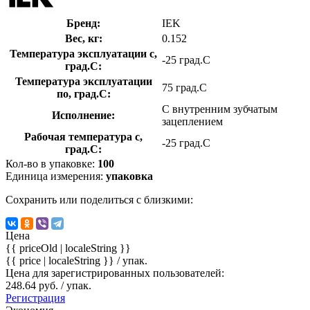
Бренд:
IEK
Вес, кг:
0.152
Температура эксплуатации с,
-25 град.C
град.C:
Температура эксплуатации
75 град.C
по, град.C:
С внутренним зубчатым
Исполнение:
зацеплением
Рабочая температура с,
-25 град.C
град.C:
Кол-во в упаковке:
100
Единица измерения:
упаковка
Сохранить или поделиться с близкими:
Цена
{{ priceOld | localeString }}
{{ price | localeString }}
/ упак.
Цена для зарегистрированных пользователей:
248.64 руб. / упак.
Регистрация