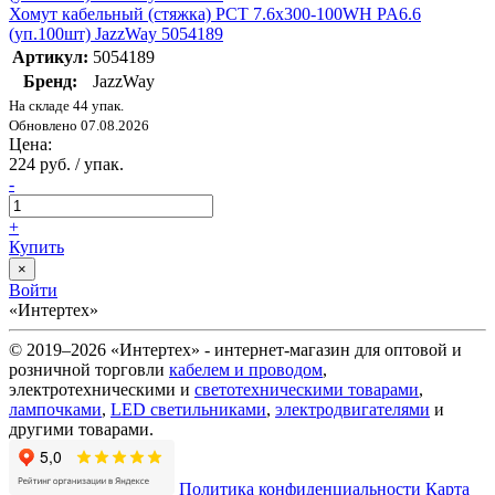
Хомут кабельный (стяжка) PCT 7.6х300-100WH PA6.6
(уп.100шт) JazzWay 5054189
Артикул:
5054189
Бренд:
JazzWay
На складе 44 упак.
Обновлено 07.08.2026
Цена:
224 руб. / упак.
-
+
Купить
×
Войти
«Интертех»
© 2019–2026 «Интертех» - интернет-магазин для оптовой и
розничной торговли
кабелем и проводом
,
электротехническими и
светотехническими товарами
,
лампочками
,
LED светильниками
,
электродвигателями
и
другими товарами.
Политика конфиденциальности
Карта