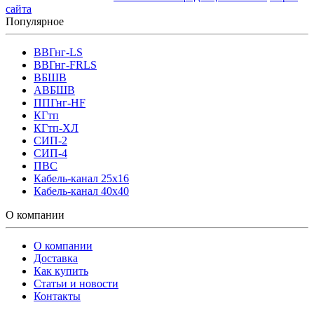
сайта
Популярное
ВВГнг-LS
ВВГнг-FRLS
ВБШВ
АВБШВ
ППГнг-HF
КГтп
КГтп-ХЛ
СИП-2
СИП-4
ПВС
Кабель-канал 25х16
Кабель-канал 40х40
О компании
О компании
Доставка
Как купить
Статьи и новости
Контакты