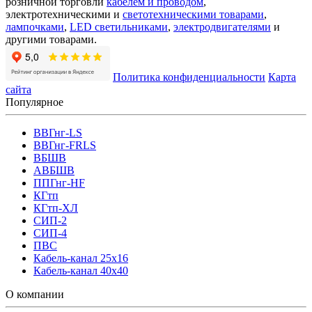
розничной торговли
кабелем и проводом
,
электротехническими и
светотехническими товарами
,
лампочками
,
LED светильниками
,
электродвигателями
и
другими товарами.
Политика конфиденциальности
Карта
сайта
Популярное
ВВГнг-LS
ВВГнг-FRLS
ВБШВ
АВБШВ
ППГнг-HF
КГтп
КГтп-ХЛ
СИП-2
СИП-4
ПВС
Кабель-канал 25х16
Кабель-канал 40х40
О компании