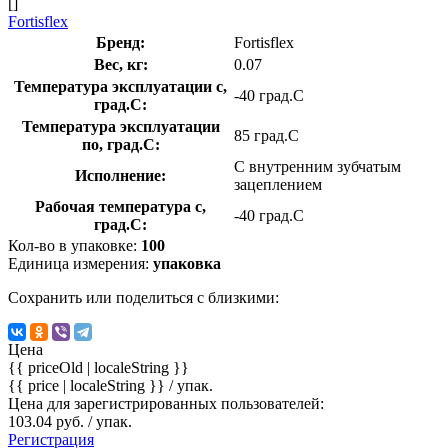
[]
Fortisflex
Бренд:
Fortisflex
Вес, кг:
0.07
Температура эксплуатации с,
-40 град.C
град.C:
Температура эксплуатации
85 град.C
по, град.C:
С внутренним зубчатым
Исполнение:
зацеплением
Рабочая температура с,
-40 град.C
град.C:
Кол-во в упаковке:
100
Единица измерения:
упаковка
Сохранить или поделиться с близкими:
Цена
{{ priceOld | localeString }}
{{ price | localeString }}
/ упак.
Цена для зарегистрированных пользователей:
103.04 руб. / упак.
Регистрация