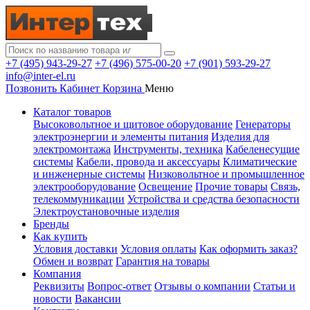
+7 (495) 943-29-27
+7 (496) 575-00-20
+7 (901) 593-29-27
info@inter-el.ru
Позвонить
Кабинет
Корзина
Меню
Каталог товаров
Высоковольтное и щитовое оборудование
Генераторы
электроэнергии и элементы питания
Изделия для
электромонтажа
Инструменты, техника
Кабеленесущие
системы
Кабели, провода и аксессуары
Климатические
и инженерные системы
Низковольтное и промышленное
электрооборудование
Освещение
Прочие товары
Связь,
телекоммуникации
Устройства и средства безопасности
Электроустановочные изделия
Бренды
Как купить
Условия доставки
Условия оплаты
Как оформить заказ?
Обмен и возврат
Гарантия на товары
Компания
Реквизиты
Вопрос-ответ
Отзывы о компании
Статьи и
новости
Вакансии