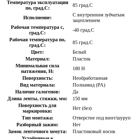
Температура эксплуатации
85 град.C
по, град.C:
С внутренним зубчатым
Исполнение:
зацеплением
Рабочая температура с,
-40 град.C
град.C:
Рабочая температура по,
85 град.C
град.C:
Цвет:
Белый
Материал:
Пластик
Минимальная сила
180 Н
натяжения, Н:
Поверхность:
Необработанная
Вид материала:
Полиамид (PA)
Наличие галогенов:
Да
Длина ленты, стяжки, мм:
150 мм
Поверхность для
Нет (без)
маркировки:
Тип монтажа:
Отверстие под винт/шуруп
Разборный зажим:
Нет
Замок ленточного хомута:
Пластиковый носик
Устойчивые к