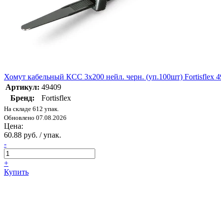
Хомут кабельный КСС 3х200 нейл. черн. (уп.100шт) Fortisflex 
Артикул:
49409
Бренд:
Fortisflex
На складе 612 упак.
Обновлено 07.08.2026
Цена:
60.88 руб. / упак.
-
+
Купить