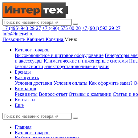
+7 (495) 943-29-27
+7 (496) 575-00-20
+7 (901) 593-29-27
info@inter-el.ru
Позвонить
Кабинет
Корзина
Меню
Каталог товаров
Высоковольтное и щитовое оборудование
Генераторы эле
и аксессуары
Климатические и инженерные системы
Низ
безопасности
Электроустановочные изделия
Бренды
Как купить
Условия доставки
Условия оплаты
Как оформить заказ?
О
Компания
Реквизиты
Вопрос-ответ
Отзывы о компании
Статьи и н
Контакты
Еще
Главная
Каталог товаров