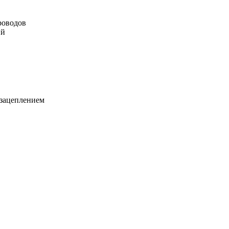
роводов
ий
 зацеплением