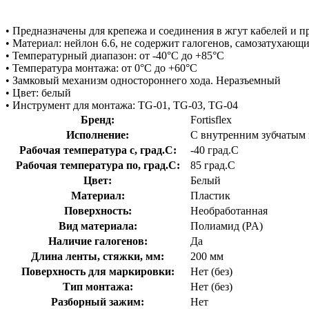
• Предназначены для крепежа и соединения в жгут кабелей и п
• Материал: нейлон 6.6, не содержит галогенов, самозатухающ
• Температурный диапазон: от -40°C до +85°C
• Температура монтажа: от 0°C до +60°C
• Замковый механизм одностороннего хода. Неразъемный
• Цвет: белый
• Инструмент для монтажа: TG-01, TG-03, TG-04
Бренд:
Fortisflex
Исполнение:
С внутренним зубчатым
Рабочая температура с, град.C:
-40 град.C
Рабочая температура по, град.C:
85 град.C
Цвет:
Белый
Материал:
Пластик
Поверхность:
Необработанная
Вид материала:
Полиамид (PA)
Наличие галогенов:
Да
Длина ленты, стяжки, мм:
200 мм
Поверхность для маркировки:
Нет (без)
Тип монтажа:
Нет (без)
Разборный зажим:
Нет