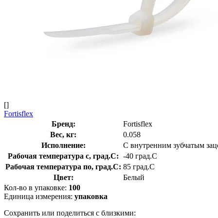
[]
Fortisflex
Бренд:
Fortisflex
Вес, кг:
0.058
Исполнение:
С внутренним зубчатым за
Рабочая температура с, град.C:
-40 град.C
Рабочая температура по, град.C:
85 град.C
Цвет:
Белый
Кол-во в упаковке:
100
Единица измерения:
упаковка
Сохранить или поделиться с близкими: