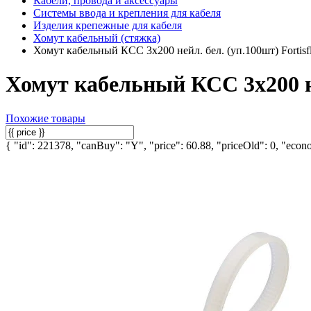
Кабели, провода и аксессуары
Системы ввода и крепления для кабеля
Изделия крепежные для кабеля
Хомут кабельный (стяжка)
Хомут кабельный КСС 3х200 нейл. бел. (уп.100шт) Fortisf
Хомут кабельный КСС 3х200 ней
Похожие товары
{ "id": 221378, "canBuy": "Y", "price": 60.88, "priceOld": 0, "econo