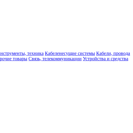
нструменты, техника
Кабеленесущие системы
Кабели, провода
рочие товары
Связь, телекоммуникации
Устройства и средства