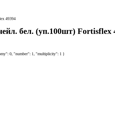
lex 49394
л. бел. (уп.100шт) Fortisflex 
my": 0, "number": 1, "multiplicity": 1 }