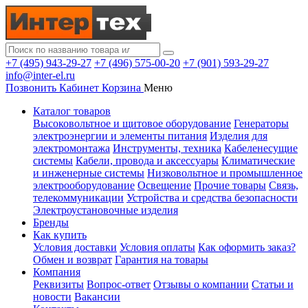
+7 (495) 943-29-27
+7 (496) 575-00-20
+7 (901) 593-29-27
info@inter-el.ru
Позвонить
Кабинет
Корзина
Меню
Каталог товаров
Высоковольтное и щитовое оборудование
Генераторы
электроэнергии и элементы питания
Изделия для
электромонтажа
Инструменты, техника
Кабеленесущие
системы
Кабели, провода и аксессуары
Климатические
и инженерные системы
Низковольтное и промышленное
электрооборудование
Освещение
Прочие товары
Связь,
телекоммуникации
Устройства и средства безопасности
Электроустановочные изделия
Бренды
Как купить
Условия доставки
Условия оплаты
Как оформить заказ?
Обмен и возврат
Гарантия на товары
Компания
Реквизиты
Вопрос-ответ
Отзывы о компании
Статьи и
новости
Вакансии