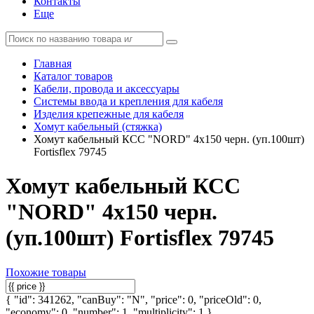
Контакты
Еще
Главная
Каталог товаров
Кабели, провода и аксессуары
Системы ввода и крепления для кабеля
Изделия крепежные для кабеля
Хомут кабельный (стяжка)
Хомут кабельный КСС "NORD" 4х150 черн. (уп.100шт)
Fortisflex 79745
Хомут кабельный КСС
"NORD" 4х150 черн.
(уп.100шт) Fortisflex 79745
Похожие товары
{ "id": 341262, "canBuy": "N", "price": 0, "priceOld": 0,
"economy": 0, "number": 1, "multiplicity": 1 }