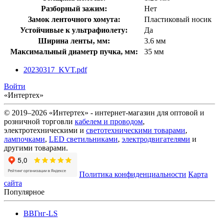
Разборный зажим:
Нет
Замок ленточного хомута:
Пластиковый носик
Устойчивые к ультрафиолету:
Да
Ширина ленты, мм:
3.6 мм
Максимальный диаметр пучка, мм:
35 мм
20230317_KVT.pdf
Войти
«Интертех»
© 2019–2026 «Интертех» - интернет-магазин для оптовой и
розничной торговли
кабелем и проводом
,
электротехническими и
светотехническими товарами
,
лампочками
,
LED светильниками
,
электродвигателями
и
другими товарами.
Политика конфиденциальности
Карта
сайта
Популярное
ВВГнг-LS