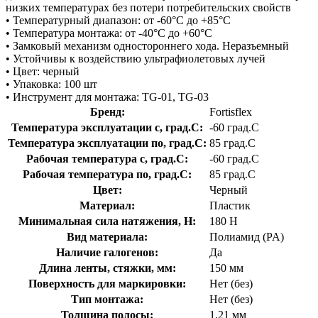
низких температурах без потери потребительских свойств
• Температурный диапазон: от -60°C до +85°C
• Температура монтажа: от -40°C до +60°C
• Замковый механизм одностороннего хода. Неразъемный
• Устойчивы к воздействию ультрафиолетовых лучей
• Цвет: черный
• Упаковка: 100 шт
• Инструмент для монтажа: TG-01, TG-03
Бренд:
Fortisflex
Температура эксплуатации с, град.C:
-60 град.C
Температура эксплуатации по, град.C:
85 град.C
Рабочая температура с, град.C:
-60 град.C
Рабочая температура по, град.C:
85 град.C
Цвет:
Черный
Материал:
Пластик
Минимальная сила натяжения, Н:
180 Н
Вид материала:
Полиамид (PA)
Наличие галогенов:
Да
Длина ленты, стяжки, мм:
150 мм
Поверхность для маркировки:
Нет (без)
Тип монтажа:
Нет (без)
Толщина полосы:
1.21 мм