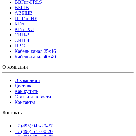
ВВГнг-FRLS
ВБШВ
АВБШВ
ППГнг-HF
КГтп
КГтп-ХЛ
СИП-2
СИП-4
ПВС
Кабель-канал 25х16
Кабель-канал 40х40
О компании
О компании
Доставка
Как купить
Статьи и новости
Контакты
Контакты
+7 (495) 943-29-27
+7 (496) 575-00-20