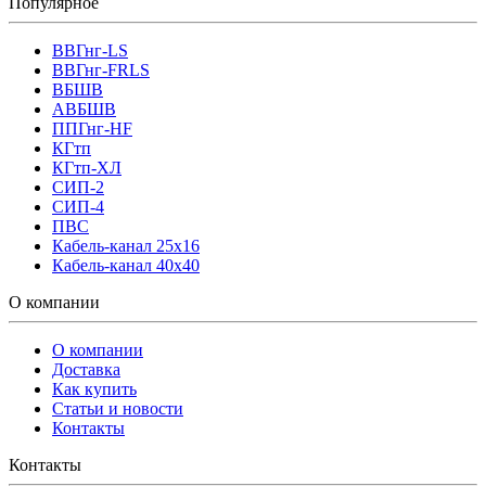
Популярное
ВВГнг-LS
ВВГнг-FRLS
ВБШВ
АВБШВ
ППГнг-HF
КГтп
КГтп-ХЛ
СИП-2
СИП-4
ПВС
Кабель-канал 25х16
Кабель-канал 40х40
О компании
О компании
Доставка
Как купить
Статьи и новости
Контакты
Контакты