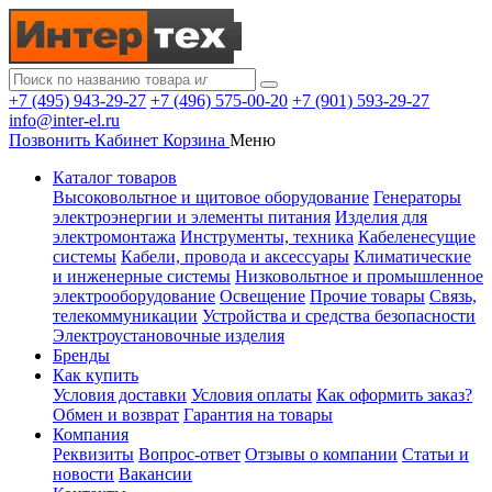
+7 (495) 943-29-27
+7 (496) 575-00-20
+7 (901) 593-29-27
info@inter-el.ru
Позвонить
Кабинет
Корзина
Меню
Каталог товаров
Высоковольтное и щитовое оборудование
Генераторы
электроэнергии и элементы питания
Изделия для
электромонтажа
Инструменты, техника
Кабеленесущие
системы
Кабели, провода и аксессуары
Климатические
и инженерные системы
Низковольтное и промышленное
электрооборудование
Освещение
Прочие товары
Связь,
телекоммуникации
Устройства и средства безопасности
Электроустановочные изделия
Бренды
Как купить
Условия доставки
Условия оплаты
Как оформить заказ?
Обмен и возврат
Гарантия на товары
Компания
Реквизиты
Вопрос-ответ
Отзывы о компании
Статьи и
новости
Вакансии