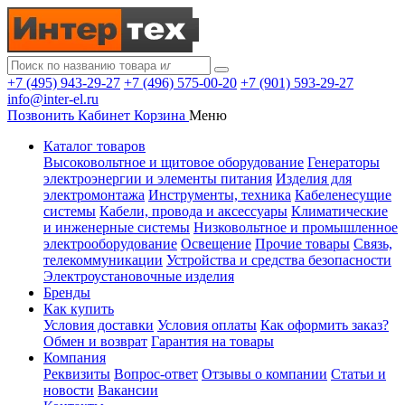
+7 (495) 943-29-27
+7 (496) 575-00-20
+7 (901) 593-29-27
info@inter-el.ru
Позвонить
Кабинет
Корзина
Меню
Каталог товаров
Высоковольтное и щитовое оборудование
Генераторы
электроэнергии и элементы питания
Изделия для
электромонтажа
Инструменты, техника
Кабеленесущие
системы
Кабели, провода и аксессуары
Климатические
и инженерные системы
Низковольтное и промышленное
электрооборудование
Освещение
Прочие товары
Связь,
телекоммуникации
Устройства и средства безопасности
Электроустановочные изделия
Бренды
Как купить
Условия доставки
Условия оплаты
Как оформить заказ?
Обмен и возврат
Гарантия на товары
Компания
Реквизиты
Вопрос-ответ
Отзывы о компании
Статьи и
новости
Вакансии