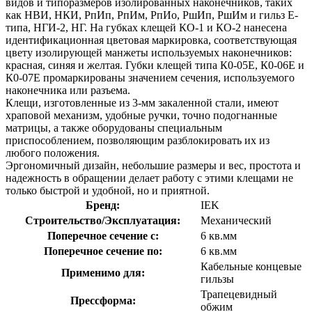
видов и типоразмеров изолированных наконечников, таких
как НВИ, НКИ, РпИп, РпИм, РпИо, РшИп, РшИм и гильз Е-
типа, НГИ-2, НГ. На губках клещей КО-1 и КО-2 нанесена
идентификационная цветовая маркировка, соответствующая
цвету изолирующей манжеты используемых наконечников:
красная, синяя и желтая. Губки клещей типа К0-05Е, К0-06Е и
К0-07Е промаркированы значением сечения, используемого
наконечника или разъема.
Клещи, изготовленные из 3-мм закаленной стали, имеют
храповой механизм, удобные ручки, точно подогнанные
матрицы, а также оборудованы специальным
приспособлением, позволяющим разблокировать их из
любого положения.
Эргономичный дизайн, небольшие размеры и вес, простота и
надежность в обращении делает работу с этими клещами не
только быстрой и удобной, но и приятной.
Бренд:
IEK
Строительство/Эксплуатация:
Механический
Поперечное сечение с:
6 кв.мм
Поперечное сечение по:
6 кв.мм
Кабельные концевые
Применимо для:
гильзы
Трапецевидный
Прессформа:
обжим