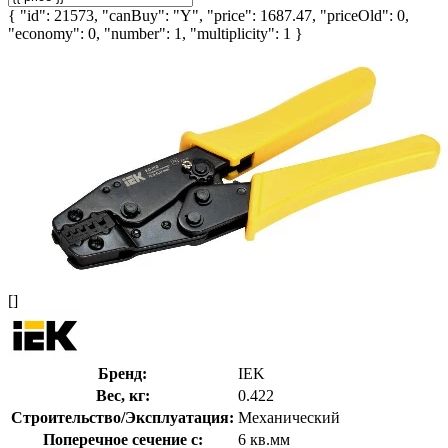
{ "id": 21573, "canBuy": "Y", "price": 1687.47, "priceOld": 0,
"economy": 0, "number": 1, "multiplicity": 1 }
[]
Бренд:
IEK
Вес, кг:
0.422
Строительство/Эксплуатация:
Механический
Поперечное сечение с:
6 кв.мм