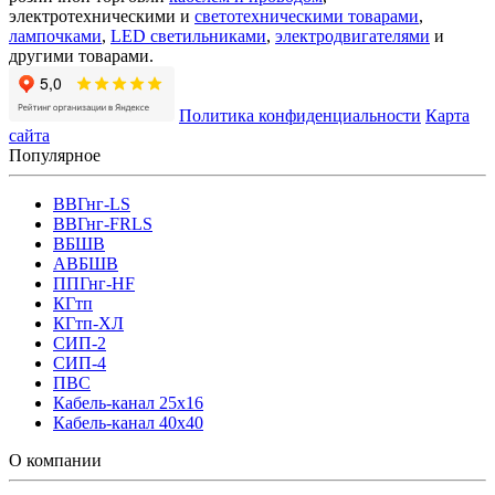
электротехническими и
светотехническими товарами
,
лампочками
,
LED светильниками
,
электродвигателями
и
другими товарами.
Политика конфиденциальности
Карта
сайта
Популярное
ВВГнг-LS
ВВГнг-FRLS
ВБШВ
АВБШВ
ППГнг-HF
КГтп
КГтп-ХЛ
СИП-2
СИП-4
ПВС
Кабель-канал 25х16
Кабель-канал 40х40
О компании