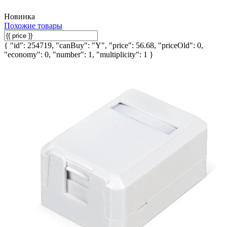
Новинка
Похожие товары
{ "id": 254719, "canBuy": "Y", "price": 56.68, "priceOld": 0,
"economy": 0, "number": 1, "multiplicity": 1 }