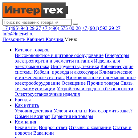
+7 (495) 943-29-27
+7 (496) 575-00-20
+7 (901) 593-29-27
info@inter-el.ru
Позвонить
Кабинет
Корзина
Меню
Каталог товаров
Высоковольтное и щитовое оборудование
Генераторы
электроэнергии и элементы питания
Изделия для
электромонтажа
Инструменты, техника
Кабеленесущие
системы
Кабели, провода и аксессуары
Климатические
и инженерные системы
Низковольтное и промышленное
электрооборудование
Освещение
Прочие товары
Связь,
телекоммуникации
Устройства и средства безопасности
Электроустановочные изделия
Бренды
Как купить
Условия доставки
Условия оплаты
Как оформить заказ?
Обмен и возврат
Гарантия на товары
Компания
Реквизиты
Вопрос-ответ
Отзывы о компании
Статьи и
новости
Вакансии