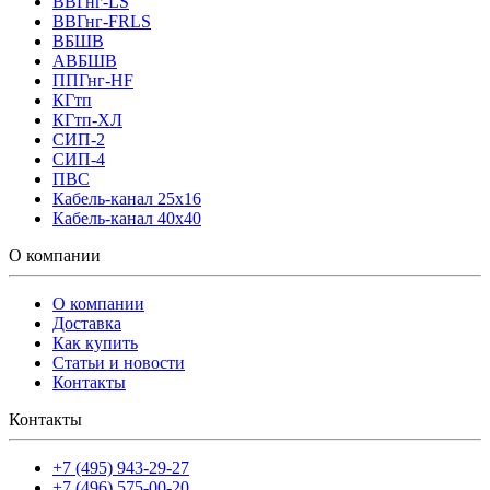
ВВГнг-LS
ВВГнг-FRLS
ВБШВ
АВБШВ
ППГнг-HF
КГтп
КГтп-ХЛ
СИП-2
СИП-4
ПВС
Кабель-канал 25х16
Кабель-канал 40х40
О компании
О компании
Доставка
Как купить
Статьи и новости
Контакты
Контакты
+7 (495) 943-29-27
+7 (496) 575-00-20